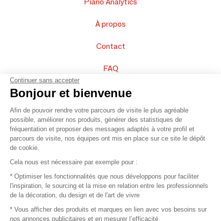
Piano Analytics
À propos
Contact
FAQ
Continuer sans accepter
Vendez vos produits
Bonjour et bienvenue
Afin de pouvoir rendre votre parcours de visite le plus agréable
Plan du site
possible, améliorer nos produits, générer des statistiques de
fréquentation et proposer des messages adaptés à votre profil et
parcours de visite, nos équipes ont mis en place sur ce site le dépôt
de cookie.
© 2016 –
Organisation SAFI
Cela nous est nécessaire par exemple pour :
* Optimiser les fonctionnalités que nous développons pour faciliter
Recrutement
l'inspiration, le sourcing et la mise en relation entre les professionnels
de la décoration, du design et de l'art de vivre
Presse
* Vous afficher des produits et marques en lien avec vos besoins sur
nos annonces publicitaires et en mesurer l’efficacité