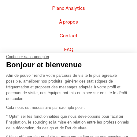
Piano Analytics
À propos
Contact
FAQ
Continuer sans accepter
Vendez vos produits
Bonjour et bienvenue
Afin de pouvoir rendre votre parcours de visite le plus agréable
Plan du site
possible, améliorer nos produits, générer des statistiques de
fréquentation et proposer des messages adaptés à votre profil et
parcours de visite, nos équipes ont mis en place sur ce site le dépôt
de cookie.
© 2016 –
Organisation SAFI
Cela nous est nécessaire par exemple pour :
* Optimiser les fonctionnalités que nous développons pour faciliter
Recrutement
l'inspiration, le sourcing et la mise en relation entre les professionnels
de la décoration, du design et de l'art de vivre
Presse
* Vous afficher des produits et marques en lien avec vos besoins sur