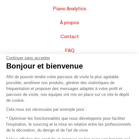
Piano Analytics
À propos
Contact
FAQ
Continuer sans accepter
Vendez vos produits
Bonjour et bienvenue
Afin de pouvoir rendre votre parcours de visite le plus agréable
Plan du site
possible, améliorer nos produits, générer des statistiques de
fréquentation et proposer des messages adaptés à votre profil et
parcours de visite, nos équipes ont mis en place sur ce site le dépôt
de cookie.
© 2016 –
Organisation SAFI
Cela nous est nécessaire par exemple pour :
* Optimiser les fonctionnalités que nous développons pour faciliter
Recrutement
l'inspiration, le sourcing et la mise en relation entre les professionnels
de la décoration, du design et de l'art de vivre
Presse