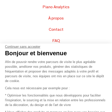
Piano Analytics
À propos
Contact
FAQ
Continuer sans accepter
Vendez vos produits
Bonjour et bienvenue
Afin de pouvoir rendre votre parcours de visite le plus agréable
Plan du site
possible, améliorer nos produits, générer des statistiques de
fréquentation et proposer des messages adaptés à votre profil et
parcours de visite, nos équipes ont mis en place sur ce site le dépôt
de cookie.
© 2016 –
Organisation SAFI
Cela nous est nécessaire par exemple pour :
* Optimiser les fonctionnalités que nous développons pour faciliter
Recrutement
l'inspiration, le sourcing et la mise en relation entre les professionnels
de la décoration, du design et de l'art de vivre
Presse