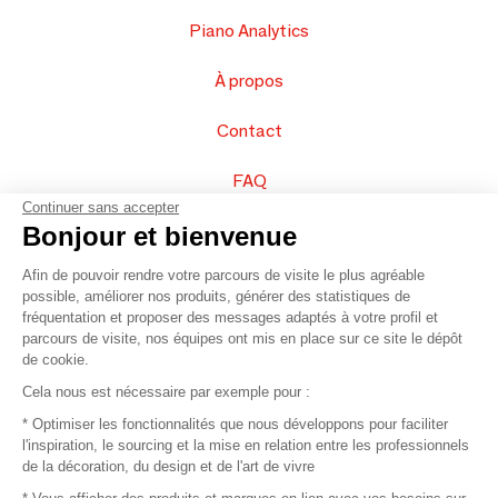
Piano Analytics
À propos
Contact
FAQ
Continuer sans accepter
Vendez vos produits
Bonjour et bienvenue
Afin de pouvoir rendre votre parcours de visite le plus agréable
Plan du site
possible, améliorer nos produits, générer des statistiques de
fréquentation et proposer des messages adaptés à votre profil et
parcours de visite, nos équipes ont mis en place sur ce site le dépôt
de cookie.
© 2016 –
Organisation SAFI
Cela nous est nécessaire par exemple pour :
* Optimiser les fonctionnalités que nous développons pour faciliter
Recrutement
l'inspiration, le sourcing et la mise en relation entre les professionnels
de la décoration, du design et de l'art de vivre
Presse