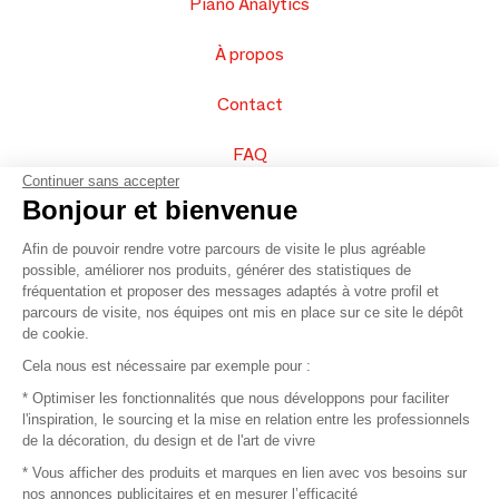
Piano Analytics
À propos
Contact
FAQ
Continuer sans accepter
Vendez vos produits
Bonjour et bienvenue
Afin de pouvoir rendre votre parcours de visite le plus agréable
Plan du site
possible, améliorer nos produits, générer des statistiques de
fréquentation et proposer des messages adaptés à votre profil et
parcours de visite, nos équipes ont mis en place sur ce site le dépôt
de cookie.
© 2016 –
Organisation SAFI
Cela nous est nécessaire par exemple pour :
* Optimiser les fonctionnalités que nous développons pour faciliter
Recrutement
l'inspiration, le sourcing et la mise en relation entre les professionnels
de la décoration, du design et de l'art de vivre
Presse
* Vous afficher des produits et marques en lien avec vos besoins sur
nos annonces publicitaires et en mesurer l’efficacité