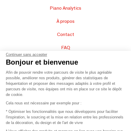
Piano Analytics
À propos
Contact
FAQ
Continuer sans accepter
Vendez vos produits
Bonjour et bienvenue
Afin de pouvoir rendre votre parcours de visite le plus agréable
Plan du site
possible, améliorer nos produits, générer des statistiques de
fréquentation et proposer des messages adaptés à votre profil et
parcours de visite, nos équipes ont mis en place sur ce site le dépôt
de cookie.
© 2016 –
Organisation SAFI
Cela nous est nécessaire par exemple pour :
* Optimiser les fonctionnalités que nous développons pour faciliter
Recrutement
l'inspiration, le sourcing et la mise en relation entre les professionnels
de la décoration, du design et de l'art de vivre
Presse