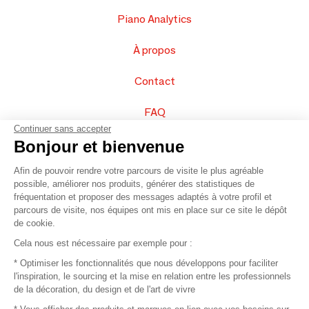
Piano Analytics
À propos
Contact
FAQ
Continuer sans accepter
Vendez vos produits
Bonjour et bienvenue
Afin de pouvoir rendre votre parcours de visite le plus agréable
Plan du site
possible, améliorer nos produits, générer des statistiques de
fréquentation et proposer des messages adaptés à votre profil et
parcours de visite, nos équipes ont mis en place sur ce site le dépôt
de cookie.
© 2016 –
Organisation SAFI
Cela nous est nécessaire par exemple pour :
* Optimiser les fonctionnalités que nous développons pour faciliter
Recrutement
l'inspiration, le sourcing et la mise en relation entre les professionnels
de la décoration, du design et de l'art de vivre
Presse