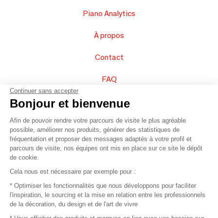
Piano Analytics
À propos
Contact
FAQ
Continuer sans accepter
Vendez vos produits
Bonjour et bienvenue
Afin de pouvoir rendre votre parcours de visite le plus agréable
Plan du site
possible, améliorer nos produits, générer des statistiques de
fréquentation et proposer des messages adaptés à votre profil et
parcours de visite, nos équipes ont mis en place sur ce site le dépôt
de cookie.
© 2016 –
Organisation SAFI
Cela nous est nécessaire par exemple pour :
* Optimiser les fonctionnalités que nous développons pour faciliter
Recrutement
l'inspiration, le sourcing et la mise en relation entre les professionnels
de la décoration, du design et de l'art de vivre
Presse