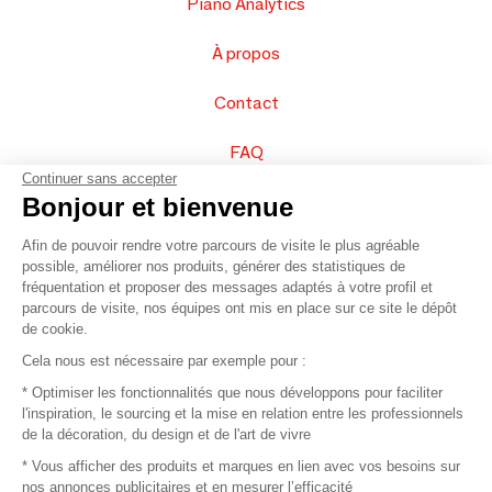
Piano Analytics
À propos
Contact
FAQ
Continuer sans accepter
Vendez vos produits
Bonjour et bienvenue
Afin de pouvoir rendre votre parcours de visite le plus agréable
Plan du site
possible, améliorer nos produits, générer des statistiques de
fréquentation et proposer des messages adaptés à votre profil et
parcours de visite, nos équipes ont mis en place sur ce site le dépôt
de cookie.
© 2016 –
Organisation SAFI
Cela nous est nécessaire par exemple pour :
* Optimiser les fonctionnalités que nous développons pour faciliter
Recrutement
l'inspiration, le sourcing et la mise en relation entre les professionnels
de la décoration, du design et de l'art de vivre
Presse
* Vous afficher des produits et marques en lien avec vos besoins sur
nos annonces publicitaires et en mesurer l’efficacité