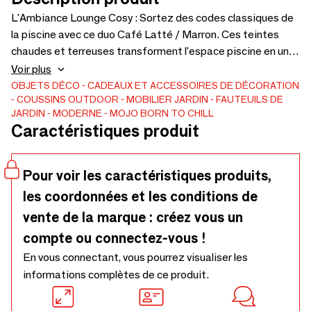
L'Ambiance Lounge Cosy : Sortez des codes classiques de
la piscine avec ce duo Café Latté / Marron. Ces teintes
chaudes et terreuses transforment l'espace piscine en un
véritable salon d'extérieur "Lounge". Parfait pour les fins de
Voir plus
journées ensoleillées, ce coloris s'accorde magnifiquement
OBJETS DÉCO
CADEAUX ET ACCESSOIRES DE DÉCORATION
COUSSINS
OUTDOOR
MOBILIER JARDIN
FAUTEUILS DE
avec les terrasses en composite foncé ou les jardins très
JARDIN
MODERNE
MOJO BORN TO CHILL
végétalisés. Une touche de sophistication gourmande.
Caractéristiques produit
Performance & Origine Au-delà du style, la performance : sa
maille 3D technique laisse l'eau traverser le coussin
instantanément, garantissant une flottaison stable. Ultra-
Pour voir les caractéristiques produits,
résistant à l'abrasion des sols durs, ce modèle est conçu et
les coordonnées et les conditions de
assemblé en France (garnissage, design, logistique), alliant
vente de la marque : créez vous un
l'excellence logistique locale à une innovation textile
globale. Caractéristiques Techniques Dimensions : 170 x
compte ou connectez-vous !
130 cm (Format Géant XXL). Garnissage : 380 Litres de
En vous connectant, vous pourrez visualiser les
billes de polystyrène vierge (Remplissage effectué en
informations complètes de ce produit.
France). Entretien facile : Housse amovible et lavable en
machine à 30°C. Matière : Polyester Mesh 3D (Texture Nid