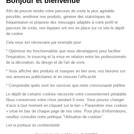
Bonjour et bienvenue
Afin de pouvoir rendre votre parcours de visite le plus agréable
Plan du site
possible, améliorer nos produits, générer des statistiques de
fréquentation et proposer des messages adaptés à votre profil et
parcours de visite, nos équipes ont mis en place sur ce site le dépôt
de cookie.
© 2016 –
Organisation SAFI
Cela nous est nécessaire par exemple pour :
* Optimiser les fonctionnalités que nous développons pour faciliter
Recrutement
l'inspiration, le sourcing et la mise en relation entre les professionnels
de la décoration, du design et de l'art de vivre
Presse
* Vous afficher des produits et marques en lien avec vos besoins sur
nos annonces publicitaires et en mesurer l’efficacité
Devenir partenaire
* Comprendre quels sont les services que notre communauté préfère
Le dépôt de certains cookies nécessite votre consentement préalable.
Mentions légales
Nous conservons votre choix pendant 6 mois. Vous pouvez changer
d’avis à tout moment en cliquant sur le lien « Paramétrer mes cookies
Conditions commerciales
» situé en bas de chaque page de nos sites. Pour plus d’informations,
veuillez consulter notre politique "Utilisation de cookies".
Retours et remboursements
Lire la politique de confidentialité