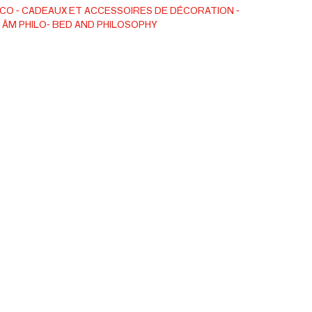
uement
ÉCO
CADEAUX ET ACCESSOIRES DE DÉCORATION
ÂM PHILO- BED AND PHILOSOPHY