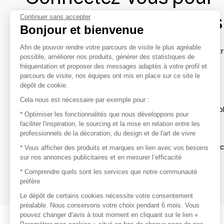
contacter les marques
Continuer sans accepter
Bonjour et bienvenue
Afin de pouvoir rendre votre parcours de visite le plus agréable
Afin de profiter au mieux de l'expérience MOM et de rentr
possible, améliorer nos produits, générer des statistiques de
avec vos marques préférées, créez-vous un compte.
fréquentation et proposer des messages adaptés à votre profil et
parcours de visite, nos équipes ont mis en place sur ce site le
dépôt de cookie.
Découvrir
Cela nous est nécessaire par exemple pour :
Les produits de milliers de fournisseurs à exp
* Optimiser les fonctionnalités que nous développons pour
faciliter l'inspiration, le sourcing et la mise en relation entre les
professionnels de la décoration, du design et de l'art de vivre
S'inspirer
Inspiration et sélections de produits tendan
* Vous afficher des produits et marques en lien avec vos besoins
sur nos annonces publicitaires et en mesurer l’efficacité
Contacter
* Comprendre quels sont les services que notre communauté
préfère
Prises de contact rapides et simplifiées
Le dépôt de certains cookies nécessite votre consentement
préalable. Nous conservons votre choix pendant 6 mois. Vous
pouvez changer d’avis à tout moment en cliquant sur le lien «