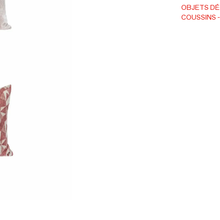
à sec uniq
OBJETS D
COUSSINS