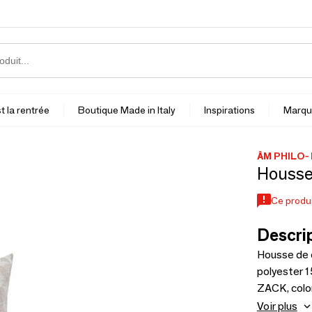
t la rentrée
Boutique Made in Italy
Inspirations
Marqu
ÂM PHILO-
Housse
Ce produi
Descrip
Housse de c
polyester 
ZACK, col
de remplis
Voir plus