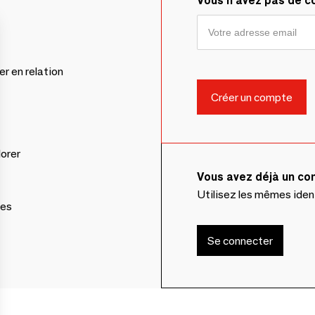
Vous n'avez pas de 
er en relation
lorer
Vous avez déjà un c
Utilisez les mêmes ide
ces
Se connecter