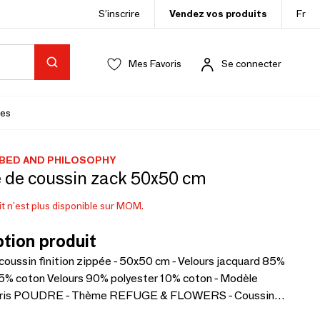
S’inscrire
Vendez vos produits
Fr
Mes Favoris
Se connecter
es
 BED AND PHILOSOPHY
 de coussin zack 50x50 cm
t n'est plus disponible sur MOM.
tion produit
oussin finition zippée - 50x50 cm - Velours jacquard 85%
15% coton Velours 90% polyester 10% coton - Modèle
oris POUDRE - Thème REFUGE & FLOWERS - Coussin
sage compatible: INT5050 - Conseils: d'entretien: Lavage