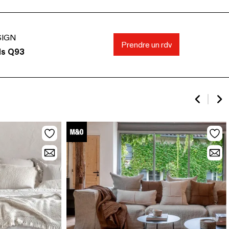
SIGN
Prendre un rdv
ds Q93