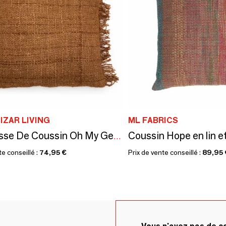
IZAR LIVING
ML FABRICS
Coussin Hope en lin et
La Housse De Coussin Oh My Gee - Brun - 60x60
te conseillé :
74,95 €
Prix de vente conseillé :
89,95 