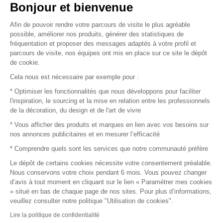
Vendez vos produits
Bonjour et bienvenue
Afin de pouvoir rendre votre parcours de visite le plus agréable
Plan du site
possible, améliorer nos produits, générer des statistiques de
fréquentation et proposer des messages adaptés à votre profil et
parcours de visite, nos équipes ont mis en place sur ce site le dépôt
de cookie.
© 2016 –
Organisation SAFI
Cela nous est nécessaire par exemple pour :
* Optimiser les fonctionnalités que nous développons pour faciliter
Recrutement
l'inspiration, le sourcing et la mise en relation entre les professionnels
de la décoration, du design et de l'art de vivre
Presse
* Vous afficher des produits et marques en lien avec vos besoins sur
nos annonces publicitaires et en mesurer l’efficacité
Devenir partenaire
* Comprendre quels sont les services que notre communauté préfère
Le dépôt de certains cookies nécessite votre consentement préalable.
Mentions légales
Nous conservons votre choix pendant 6 mois. Vous pouvez changer
d’avis à tout moment en cliquant sur le lien « Paramétrer mes cookies
Conditions commerciales
» situé en bas de chaque page de nos sites. Pour plus d’informations,
veuillez consulter notre politique "Utilisation de cookies".
Retours et remboursements
Lire la politique de confidentialité