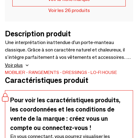
Voir les 26 produits
Description produit
Une interprétation inattendue d'un porte-manteau
classique. Grâce à son caractère naturel et chaleureux, il
s'intègre parfaitement à vos vêtements et accessoires. Le
panier situé en bas offre un espace de rangement séparé.
Voir plus
Son design léger le rend facile à transporter. Fabriqué à
MOBILIER
RANGEMENTS
DRESSINGS
LO-FI HOUSE
Caractéristiques produit
partir de rotin cultivé de manière durable, il est cuit à la
vapeur et tissé à la main par des maîtres artisans.
Pour voir les caractéristiques produits,
les coordonnées et les conditions de
vente de la marque : créez vous un
compte ou connectez-vous !
En vous connectant, vous pourrez visualiser les