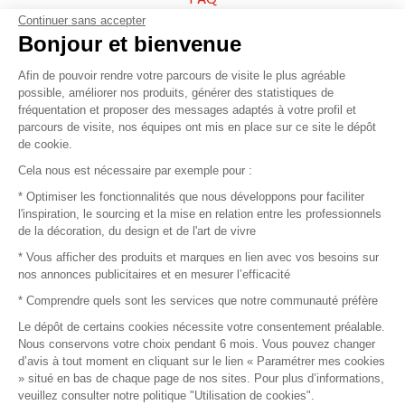
Continuer sans accepter
Vendez vos produits
Bonjour et bienvenue
Afin de pouvoir rendre votre parcours de visite le plus agréable
Plan du site
possible, améliorer nos produits, générer des statistiques de
fréquentation et proposer des messages adaptés à votre profil et
parcours de visite, nos équipes ont mis en place sur ce site le dépôt
de cookie.
© 2016 –
Organisation SAFI
Cela nous est nécessaire par exemple pour :
* Optimiser les fonctionnalités que nous développons pour faciliter
Recrutement
l'inspiration, le sourcing et la mise en relation entre les professionnels
de la décoration, du design et de l'art de vivre
Presse
* Vous afficher des produits et marques en lien avec vos besoins sur
nos annonces publicitaires et en mesurer l’efficacité
Devenir partenaire
* Comprendre quels sont les services que notre communauté préfère
Le dépôt de certains cookies nécessite votre consentement préalable.
Mentions légales
Nous conservons votre choix pendant 6 mois. Vous pouvez changer
d’avis à tout moment en cliquant sur le lien « Paramétrer mes cookies
Conditions commerciales
» situé en bas de chaque page de nos sites. Pour plus d’informations,
veuillez consulter notre politique "Utilisation de cookies".