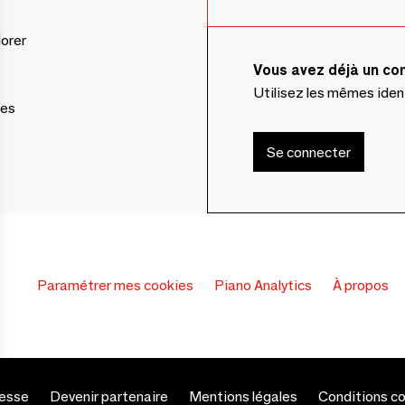
lorer
Vous avez déjà un c
Utilisez les mêmes ide
ces
Se connecter
Paramétrer mes cookies
Piano Analytics
À propos
s Options
esse
Devenir partenaire
Mentions légales
Conditions c