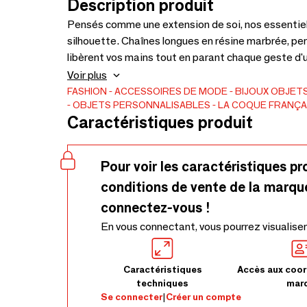
Description produit
Pensés comme une extension de soi, nos essentiel
silhouette. Chaînes longues en résine marbrée, per
libèrent vos mains tout en parant chaque geste d'u
réinventent au gré des envies, portées au sac ou 
Voir plus
elles signent l'union parfaite entre mode et techn
FASHION
ACCESSOIRES DE MODE
BIJOUX
OBJET
OBJETS PERSONNALISABLES
LA COQUE FRANÇA
maîtrisé.
Caractéristiques produit
Pour voir les caractéristiques pr
conditions de vente de la marqu
connectez-vous !
En vous connectant, vous pourrez visualiser
Caractéristiques
Accès aux coor
techniques
mar
Se connecter
|
Créer un compte