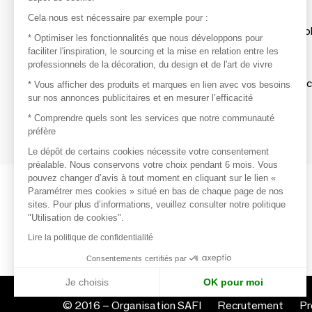
Découvrir
Cela nous est nécessaire par exemple pour :
Les produits de milliers de fournisseurs à exp
* Optimiser les fonctionnalités que nous développons pour
faciliter l'inspiration, le sourcing et la mise en relation entre les
professionnels de la décoration, du design et de l'art de vivre
S'inspirer
Inspiration et sélections de produits tendan
* Vous afficher des produits et marques en lien avec vos besoins
sur nos annonces publicitaires et en mesurer l’efficacité
Contacter
* Comprendre quels sont les services que notre communauté
préfère
Prises de contact rapides et simplifiées
Le dépôt de certains cookies nécessite votre consentement
préalable. Nous conservons votre choix pendant 6 mois. Vous
pouvez changer d’avis à tout moment en cliquant sur le lien «
Paramétrer mes cookies » situé en bas de chaque page de nos
sites. Pour plus d’informations, veuillez consulter notre politique
"Utilisation de cookies".
Lire la politique de confidentialité
Consentements certifiés par
Je choisis
OK pour moi
Axeptio consent
Plateforme de Gestion du Consentement : Personnalisez vo
© 2016 –
Organisation SAFI
Recrutement
Pr