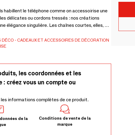
s habillent le téléphone comme on accessoirise une
les délicates ou cordons tressés : nos créations
ne élégance singulière. Les chaînes courtes, elles, se
au téléphone. Associées à nos coques personnalisées,
ologie pour un téléphone protégé et un style toujours
S DÉCO
CADEAUX ET ACCESSOIRES DE DÉCORATION
ISE
oduits, les coordonnées et les
e : créez vous un compte ou
 les informations complètes de ce produit.
Conditions de vente de la
données de la
marque
que