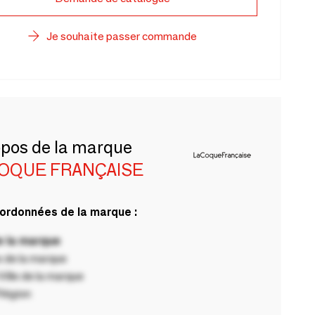
Je souhaite passer commande
opos de la marque
COQUE FRANÇAISE
ordonnées de la marque :
 la marque
 de la marque
ille de la marque
Région