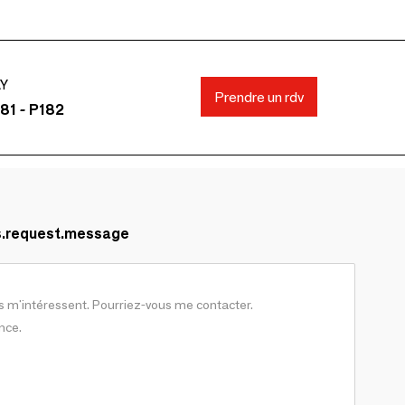
AY
Prendre un rdv
81 - P182
s.request.message