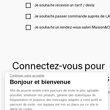
Je souhaite recevoir un tarif / devis
Je souhaite passer commande auprès de
Je souhaite un rendez-vous salon Maison&O
Connectez-vous pour
contacter les marques
Continuer sans accepter
Bonjour et bienvenue
Afin de pouvoir rendre votre parcours de visite le plus agréable
Afin de profiter au mieux de l'expérience MOM et de rentr
possible, améliorer nos produits, générer des statistiques de
avec vos marques préférées, créez-vous un compte.
fréquentation et proposer des messages adaptés à votre profil et
parcours de visite, nos équipes ont mis en place sur ce site le
dépôt de cookie.