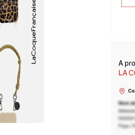
A pr
LA 
Co
Nom de
Adresse
00000 V
Pays / 