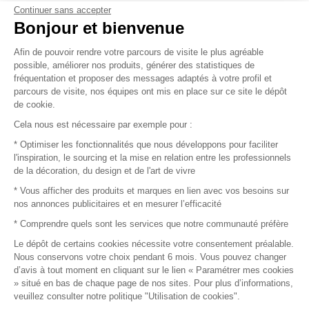
Continuer sans accepter
Vendez vos produits
Bonjour et bienvenue
Afin de pouvoir rendre votre parcours de visite le plus agréable
Plan du site
possible, améliorer nos produits, générer des statistiques de
fréquentation et proposer des messages adaptés à votre profil et
parcours de visite, nos équipes ont mis en place sur ce site le dépôt
de cookie.
© 2016 –
Organisation SAFI
Cela nous est nécessaire par exemple pour :
* Optimiser les fonctionnalités que nous développons pour faciliter
Recrutement
l'inspiration, le sourcing et la mise en relation entre les professionnels
de la décoration, du design et de l'art de vivre
Presse
* Vous afficher des produits et marques en lien avec vos besoins sur
nos annonces publicitaires et en mesurer l’efficacité
Devenir partenaire
* Comprendre quels sont les services que notre communauté préfère
Le dépôt de certains cookies nécessite votre consentement préalable.
Mentions légales
Nous conservons votre choix pendant 6 mois. Vous pouvez changer
d’avis à tout moment en cliquant sur le lien « Paramétrer mes cookies
Conditions commerciales
» situé en bas de chaque page de nos sites. Pour plus d’informations,
veuillez consulter notre politique "Utilisation de cookies".
Retours et remboursements