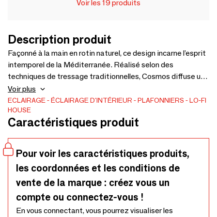
Voir les 19 produits
Description produit
Façonné à la main en rotin naturel, ce design incarne l’esprit
intemporel de la Méditerranée. Réalisé selon des
techniques de tressage traditionnelles, Cosmos diffuse une
lumière douce et accueillante. Une chaîne et une douille en
Voir plus
métal sont incluses.
ECLAIRAGE
ÉCLAIRAGE D'INTÉRIEUR
PLAFONNIERS
LO-FI
HOUSE
Caractéristiques produit
Pour voir les caractéristiques produits,
les coordonnées et les conditions de
vente de la marque : créez vous un
compte ou connectez-vous !
En vous connectant, vous pourrez visualiser les