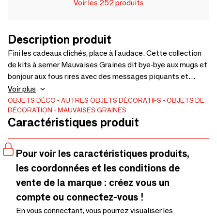
Voir les 252 produits
Description produit
Fini les cadeaux clichés, place à l’audace. Cette collection
de kits à semer Mauvaises Graines dit bye-bye aux mugs et
bonjour aux fous rires avec des messages piquants et
décalés, à offrir à une amie, un pote, un collègue ou un crush.
Voir plus
Chaque boîte contient de vraies graines de trèfles prêtes à
OBJETS DÉCO
AUTRES OBJETS DÉCORATIFS
OBJETS DE
DÉCORATION
MAUVAISES GRAINES
être semées. Une idée cadeau originale, ludique et
Caractéristiques produit
écoresponsable, entièrement fabriquée en France, sans
plastique inutile. Existe avec le carnet assorti pour créer
des packs cadeaux faciles à vendre.
Pour voir les caractéristiques produits,
les coordonnées et les conditions de
vente de la marque : créez vous un
compte ou connectez-vous !
En vous connectant, vous pourrez visualiser les