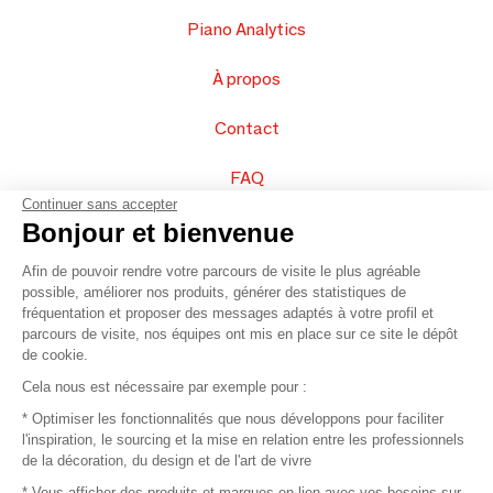
Piano Analytics
À propos
Contact
FAQ
Continuer sans accepter
Vendez vos produits
Bonjour et bienvenue
Afin de pouvoir rendre votre parcours de visite le plus agréable
Plan du site
possible, améliorer nos produits, générer des statistiques de
fréquentation et proposer des messages adaptés à votre profil et
parcours de visite, nos équipes ont mis en place sur ce site le dépôt
de cookie.
© 2016 –
Organisation SAFI
Cela nous est nécessaire par exemple pour :
* Optimiser les fonctionnalités que nous développons pour faciliter
Recrutement
l'inspiration, le sourcing et la mise en relation entre les professionnels
de la décoration, du design et de l'art de vivre
Presse
* Vous afficher des produits et marques en lien avec vos besoins sur