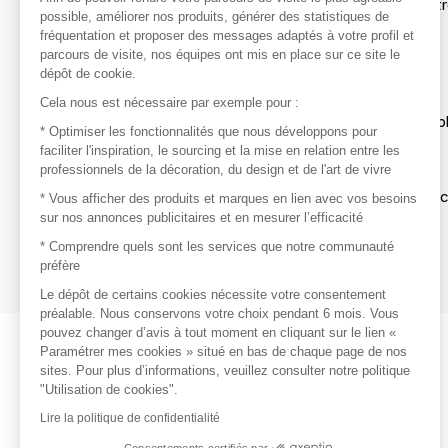
Afin de profiter au mieux de l'expérience MOM et de rentr
possible, améliorer nos produits, générer des statistiques de
avec vos marques préférées, créez-vous un compte.
fréquentation et proposer des messages adaptés à votre profil et
parcours de visite, nos équipes ont mis en place sur ce site le
dépôt de cookie.
Découvrir
Cela nous est nécessaire par exemple pour :
Les produits de milliers de fournisseurs à exp
* Optimiser les fonctionnalités que nous développons pour
faciliter l'inspiration, le sourcing et la mise en relation entre les
professionnels de la décoration, du design et de l'art de vivre
S'inspirer
Inspiration et sélections de produits tendan
* Vous afficher des produits et marques en lien avec vos besoins
sur nos annonces publicitaires et en mesurer l’efficacité
Contacter
* Comprendre quels sont les services que notre communauté
préfère
Prises de contact rapides et simplifiées
Le dépôt de certains cookies nécessite votre consentement
préalable. Nous conservons votre choix pendant 6 mois. Vous
pouvez changer d’avis à tout moment en cliquant sur le lien «
Paramétrer mes cookies » situé en bas de chaque page de nos
sites. Pour plus d’informations, veuillez consulter notre politique
"Utilisation de cookies".
Lire la politique de confidentialité
Consentements certifiés par