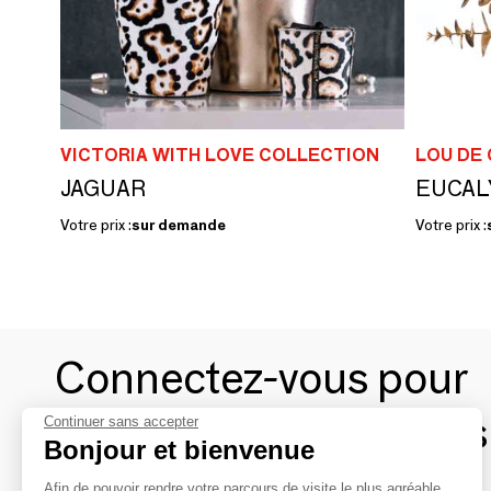
VICTORIA WITH LOVE COLLECTION
LOU DE
JAGUAR
Votre prix :
sur demande
Votre prix :
Connectez-vous pour
contacter les marques
Continuer sans accepter
Bonjour et bienvenue
Afin de pouvoir rendre votre parcours de visite le plus agréable