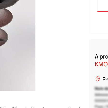
A pr
KMO
Co
Nom de
Adresse
00000 V
Pays / 