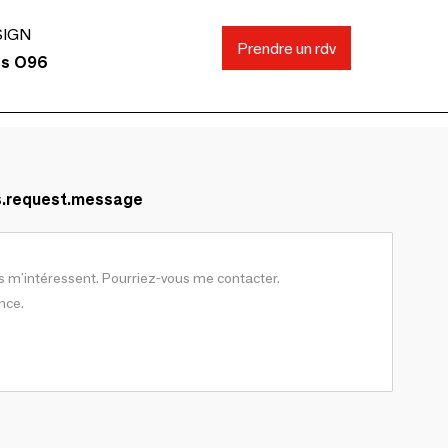
SIGN
Prendre un rdv
ds O96
s.request.message