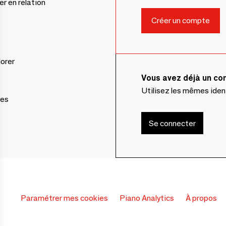
er en relation
lorer
Vous avez déjà un c
Utilisez les mêmes ide
ces
Se connecter
Paramétrer mes cookies
Piano Analytics
À propos