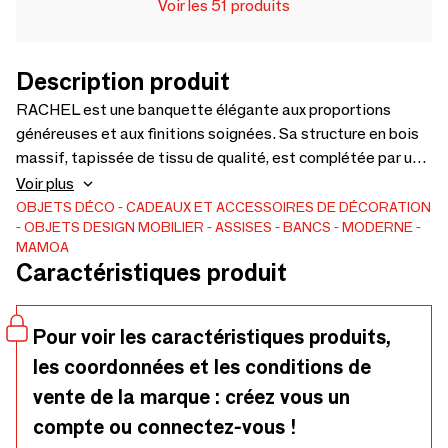
Voir les 51 produits
Description produit
RACHEL est une banquette élégante aux proportions
généreuses et aux finitions soignées. Sa structure en bois
massif, tapissée de tissu de qualité, est complétée par un
coussin d’assise garni de mousse haute densité pour un
Voir plus
confort optimal. Les accoudoirs et les pieds, finis en laiton
OBJETS DÉCO
CADEAUX ET ACCESSOIRES DE DÉCORATION
OBJETS DESIGN
MOBILIER
ASSISES
BANCS
MODERNE
poli, apportent une touche dorée subtile qui rehausse le
MAMOA
design. Fabriquée sur commande au Portugal, avec une
Caractéristiques produit
attention particulière aux matériaux et aux détails.
Pour voir les caractéristiques produits,
les coordonnées et les conditions de
vente de la marque : créez vous un
compte ou connectez-vous !