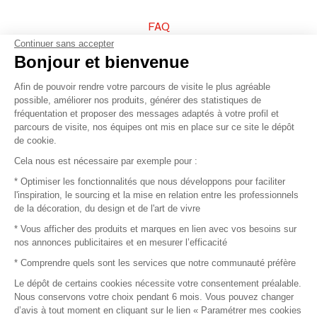
FAQ
Continuer sans accepter
Vendez vos produits
Bonjour et bienvenue
Afin de pouvoir rendre votre parcours de visite le plus agréable
Plan du site
possible, améliorer nos produits, générer des statistiques de
fréquentation et proposer des messages adaptés à votre profil et
parcours de visite, nos équipes ont mis en place sur ce site le dépôt
de cookie.
© 2016 –
Organisation SAFI
Cela nous est nécessaire par exemple pour :
* Optimiser les fonctionnalités que nous développons pour faciliter
Recrutement
l'inspiration, le sourcing et la mise en relation entre les professionnels
de la décoration, du design et de l'art de vivre
Presse
* Vous afficher des produits et marques en lien avec vos besoins sur
nos annonces publicitaires et en mesurer l’efficacité
Devenir partenaire
* Comprendre quels sont les services que notre communauté préfère
Le dépôt de certains cookies nécessite votre consentement préalable.
Mentions légales
Nous conservons votre choix pendant 6 mois. Vous pouvez changer
d’avis à tout moment en cliquant sur le lien « Paramétrer mes cookies
Conditions commerciales