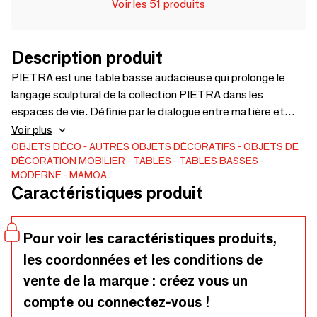
Voir les 51 produits
Description produit
PIETRA est une table basse audacieuse qui prolonge le
langage sculptural de la collection PIETRA dans les
espaces de vie. Définie par le dialogue entre matière et
équilibre, elle associe des éléments en laiton à des surfaces
Voir plus
minérales contrastées, créant profondeur, texture et
OBJETS DÉCO
AUTRES OBJETS DÉCORATIFS
OBJETS DE
DÉCORATION
MOBILIER
TABLES
TABLES BASSES
présence visuelle. Pensée comme un point focal naturel,
MODERNE
MAMOA
PIETRA structure les espaces lounge avec richesse
Caractéristiques produit
matérielle et une élégance intemporelle. Fabriquée sur
commande au Portugal avec une attention particulière aux
matériaux et aux détails.
Pour voir les caractéristiques produits,
les coordonnées et les conditions de
vente de la marque : créez vous un
compte ou connectez-vous !