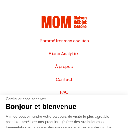
Paramétrer mes cookies
Piano Analytics
À propos
Contact
FAQ
Continuer sans accepter
Vendez vos produits
Bonjour et bienvenue
Afin de pouvoir rendre votre parcours de visite le plus agréable
Plan du site
possible, améliorer nos produits, générer des statistiques de
fréquentation et proposer des messages adaptés à votre profil et