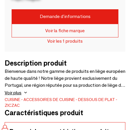
Demande d'informations
Voir la fiche marque
Voir les 1 produits
Description produit
Bienvenue dans notre gamme de produits en liège européen
de haute qualité ! Notre liège provient exclusivement du
Portugal, une région réputée pour sa production de liège de
qualité supérieure. Nous sommes fiers de notre
Voir plus
engagement en faveur de la durabilité et de la
CUISINE
ACCESSOIRES DE CUISINE
DESSOUS DE PLAT
ZICZAC
responsabilité environnementale, c'est pourquoi nous
Caractéristiques produit
n'utilisons que du liège certifié FSC provenant de forêts
gérées de manière responsable.