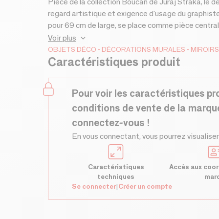
Pièce de la collection Boucan de Juraj Straka, le de
regard artistique et exigence d'usage du graphist
pour 69 cm de large, se place comme pièce centrale. Complété par les patères et porte-manteaux 
collection, chaque élément peut être utilisé seul 
Voir plus
composée de deux parties : une accroche murale en 
OBJETS DÉCO
DÉCORATIONS MURALES
MIROIRS
Caractéristiques produit
qui s’insère dans celle-ci. Ce système offre une m
entre eux ou de réorganiser le mur selon vos envies
Pour voir les caractéristiques pr
conditions de vente de la marqu
connectez-vous !
En vous connectant, vous pourrez visualiser
Caractéristiques
Accès aux coor
techniques
mar
Se connecter
|
Créer un compte