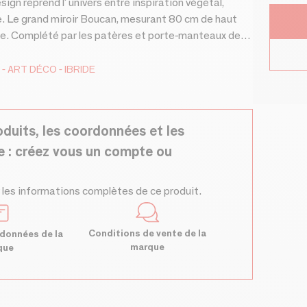
sign reprend l' univers entre inspiration végétal,
e. Le grand miroir Boucan, mesurant 80 cm de haut
de la
ou combiné, selon vos envies. Chaque pièce est
bois, fixée au mur avec deux vis, et la patère/miroir
ART DÉCO
IBRIDE
odularité accrue, permettant de changer les modules
.
oduits, les coordonnées et les
e : créez vous un compte ou
 les informations complètes de ce produit.
Conditions de vente de la
données de la
marque
que