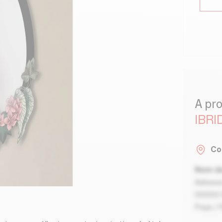
A pr
IBRI
Co
Nom de
Adresse
00000 V
Pays / 