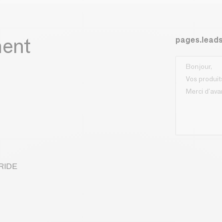
ment
pages.lead
BRIDE