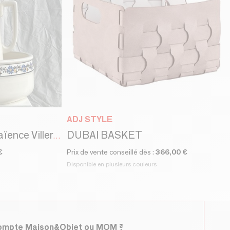
ADJ STYLE
DUBAI BASKET
Service à toilette en faïence Villeroy & Boch
€
Prix de vente conseillé dès :
366,00 €
Disponible en plusieurs couleurs
compte Maison&Objet ou MOM ?