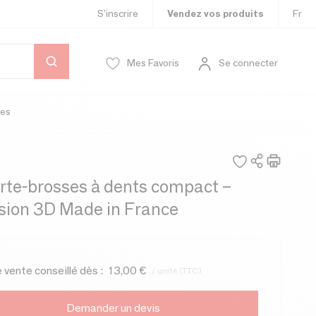
S’inscrire
Vendez vos produits
Fr
Mes Favoris
Se connecter
es
rte-brosses à dents compact –
sion 3D Made in France
e vente conseillé dès :
13,00 €
/ unité (TTC)
Demander un devis