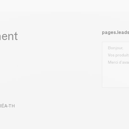
ment
pages.lead
CRÉA-TH