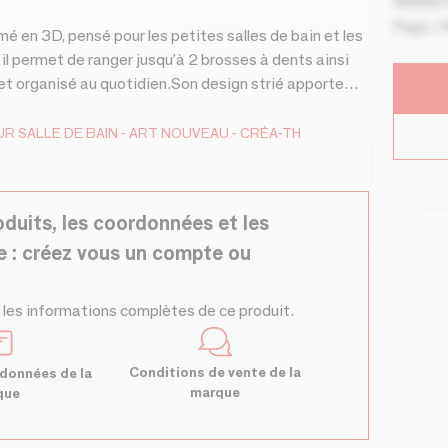
00000 V
Pays / 
 en 3D, pensé pour les petites salles de bain et les
l permet de ranger jusqu’à 2 brosses à dents ainsi
 et organisé au quotidien.Son design strié apporte
ilement dans une salle de bain contemporaine,
l trouve facilement sa place sur un petit lavabo, une
 SALLE DE BAIN
ART NOUVEAU
CRÉA-TH
 pratique qu’esthétique, le porte-brosses est
 :le bac inférieur permet l’évacuation de l’eau,le
un nettoyage rapide et hygiénique.Fabriqué en France
oduits, les coordonnées et les
ièce est réalisée avec soin pour offrir un produit
e : créez vous un compte ou
coloris signature :kaki, bleu, terracotta, chocolat,
brosses à dents compactCompatible avec 2 brosses à
3DMade in FranceDesign strié moderneSystème
 les informations complètes de ce produit.
at compact et gain de placeFacile à
cmHauteur : 6,7 cmUne solution compacte,
els de salle de bain sans encombrer votre espace.
Conditions de vente de la
données de la
marque
que