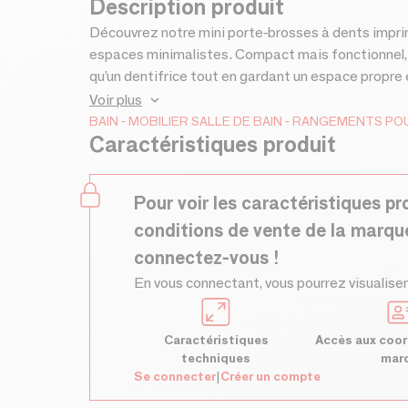
Description produit
Découvrez notre mini porte-brosses à dents imprimé
espaces minimalistes. Compact mais fonctionnel, i
qu’un dentifrice tout en gardant un espace propre
une finition moderne et élégante qui s’intègre fac
Voir plus
chaleureuse ou épurée. Grâce à son format réduit, i
BAIN
MOBILIER SALLE DE BAIN
RANGEMENTS POUR
Caractéristiques produit
étagère ou un meuble étroit.Conçu pour être aussi
entièrement démontable afin de faciliter l’entretien
compartiment intérieur se retire facilement pour 
Pour voir les caractéristiques pr
dans notre atelier grâce à l’impression 3D, chaque p
conditions de vente de la marqu
léger, robuste et durable.Disponible dans plusieurs 
camel, noir, gris, prune…CaractéristiquesPorte-
connectez-vous !
dents + 1 dentifriceFabrication en impression 
En vous connectant, vous pourrez visualiser
d’évacuation de l’eauEntièrement démontableForm
nettoyerDimensionsLongueur : 4,2 cmLargeur : 8 
esthétique et pratique pour organiser vos essenti
Caractéristiques
Accès aux coor
techniques
mar
Se connecter
|
Créer un compte