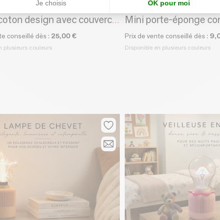
Je choisis
OK pour moi
H
CRÉA-TH
Range coton design avec couvercle | Boîte de rangement salle de bain
te conseillé dès :
25,00 €
Prix de vente conseillé dès :
9,
n plusieurs couleurs
Disponible en plusieurs couleurs