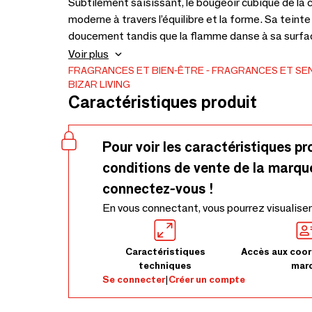
Subtilement saisissant, le bougeoir cubique de la 
moderne à travers l’équilibre et la forme. Sa teinte
doucement tandis que la flamme danse à sa surfac
contemplatif, ce bougeoir en verre recyclé s’intè
Voir plus
forme cubique compacte invite à la superposition
FRAGRANCES ET BIEN-ÊTRE
FRAGRANCES ET SE
BIZAR LIVING
en verre ou en céramique pour une esthétique raffin
Caractéristiques produit
mais la lumière filtrée raconte une histoire plus d
verre recyclé, la collection Gem Blocks célèbre l’a
geste humain, transformant le matériau en une œu
Pour voir les caractéristiques pr
conditions de vente de la marqu
connectez-vous !
En vous connectant, vous pourrez visualiser
Caractéristiques
Accès aux coor
techniques
mar
Se connecter
|
Créer un compte