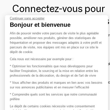
Connectez-vous pour
contacter les marques
Continuer sans accepter
Bonjour et bienvenue
Afin de pouvoir rendre votre parcours de visite le plus agréable
Afin de profiter au mieux de l'expérience MOM et de rentr
possible, améliorer nos produits, générer des statistiques de
avec vos marques préférées, créez-vous un compte.
fréquentation et proposer des messages adaptés à votre profil et
parcours de visite, nos équipes ont mis en place sur ce site le
dépôt de cookie.
Découvrir
Cela nous est nécessaire par exemple pour :
Les produits de milliers de fournisseurs à exp
* Optimiser les fonctionnalités que nous développons pour
faciliter l'inspiration, le sourcing et la mise en relation entre les
professionnels de la décoration, du design et de l'art de vivre
S'inspirer
Inspiration et sélections de produits tendan
* Vous afficher des produits et marques en lien avec vos besoins
sur nos annonces publicitaires et en mesurer l’efficacité
Contacter
* Comprendre quels sont les services que notre communauté
préfère
Prises de contact rapides et simplifiées
Le dépôt de certains cookies nécessite votre consentement