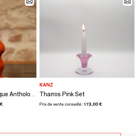
KANZ
Tharros Pink Set
Chandelier en céramique Anthologist en argile rouge
 €
Prix de vente conseillé :
173,00 €