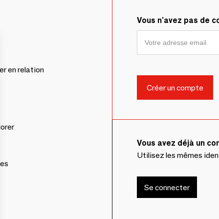
Vous n'avez pas de 
er en relation
lorer
Vous avez déjà un c
Utilisez les mêmes ide
ces
Se connecter