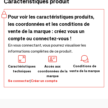
Caractéristiques produit
sans règles ni limites. Il vous invite à expérimenter les
formes, les fleurs et les émotions. Au Groovy Club, notre
salle d'exposition SS26, cette énergie prend vie. Les tons
Pour voir les caractéristiques produits,
rétro se mêlent à une touche botanique et à une touche
les coordonnées et les conditions de
vibrante des années 70. Prenez
vente de la marque : créez vous un
compte ou connectez-vous !
En vous connectant, vous pourrez visualiser les
informations complètes de ce produit.
Conditions de
Caractéristiques
Accès aux
vente de la marque
techniques
coordonnées de la
marque
Se connecter
|
Créer un compte