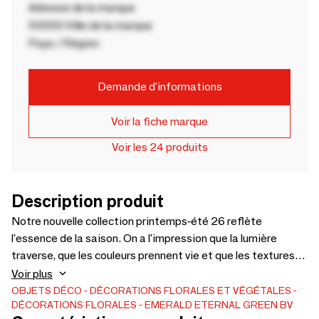
Adresse de la marque
00000 Ville de la marque
Pays / Région
Demande d'informations
Voir la fiche marque
Voir les 24 produits
Description produit
Notre nouvelle collection printemps-été 26 reflète
l'essence de la saison. On a l'impression que la lumière
traverse, que les couleurs prennent vie et que les textures
illuminent instantanément n'importe quel espace. Mais
Voir plus
cette collection ne se limite pas aux fleurs, elle vise à créer
OBJETS DÉCO
DÉCORATIONS FLORALES ET VÉGÉTALES
DÉCORATIONS FLORALES
EMERALD ETERNAL GREEN BV
une atmosphère. Un rythme, une ambiance, une énergie