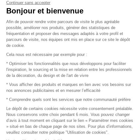
Continuer sans accepter
Vendez vos produits
Bonjour et bienvenue
Afin de pouvoir rendre votre parcours de visite le plus agréable
Plan du site
possible, améliorer nos produits, générer des statistiques de
fréquentation et proposer des messages adaptés à votre profil et
parcours de visite, nos équipes ont mis en place sur ce site le dépôt
de cookie.
© 2016 –
Organisation SAFI
Cela nous est nécessaire par exemple pour :
* Optimiser les fonctionnalités que nous développons pour faciliter
Recrutement
l'inspiration, le sourcing et la mise en relation entre les professionnels
de la décoration, du design et de l'art de vivre
Presse
* Vous afficher des produits et marques en lien avec vos besoins sur
nos annonces publicitaires et en mesurer l’efficacité
Devenir partenaire
* Comprendre quels sont les services que notre communauté préfère
Le dépôt de certains cookies nécessite votre consentement préalable.
Mentions légales
Nous conservons votre choix pendant 6 mois. Vous pouvez changer
d’avis à tout moment en cliquant sur le lien « Paramétrer mes cookies
Conditions commerciales
» situé en bas de chaque page de nos sites. Pour plus d’informations,
veuillez consulter notre politique "Utilisation de cookies".
Retours et remboursements