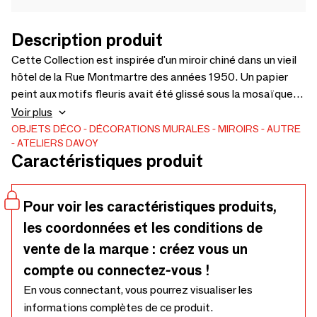
Description produit
Cette Collection est inspirée d'un miroir chiné dans un vieil
hôtel de la Rue Montmartre des années 1950. Un papier
peint aux motifs fleuris avait été glissé sous la mosaïque
de carreaux, qui oxydée par les années, a laissé apparaître
Voir plus
comme par magie des fragments du papier. Entre miroir et
OBJETS DÉCO
DÉCORATIONS MURALES
MIROIRS
AUTRE
ATELIERS DAVOY
pièce décorative, son reflet est encore plus mystérieux !
Caractéristiques produit
L'oxydation des miroirs, réalisée aujourd'hui à la main dans
nos Ateliers selon une technique ancestrale, leur donne
toute leur authenticité.
Pour voir les caractéristiques produits,
les coordonnées et les conditions de
vente de la marque : créez vous un
compte ou connectez-vous !
En vous connectant, vous pourrez visualiser les
informations complètes de ce produit.