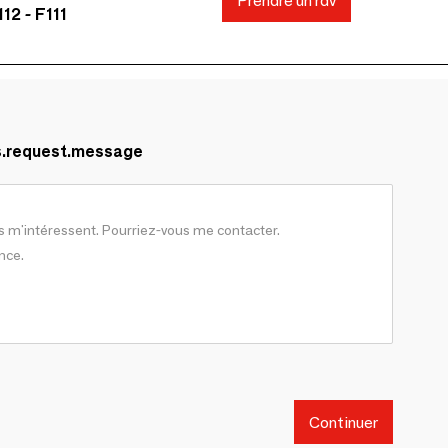
Prendre un rdv
12 - F111
s.request.message
Continuer