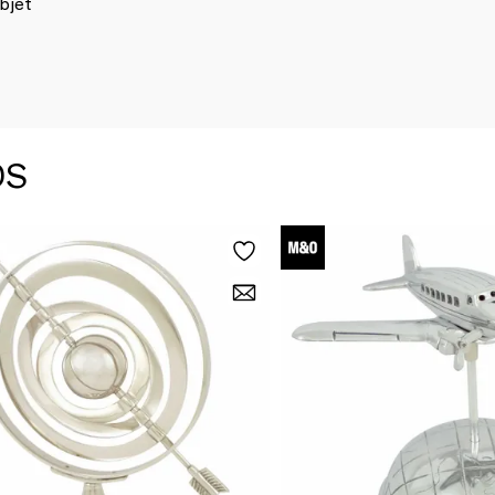
bjet
DS