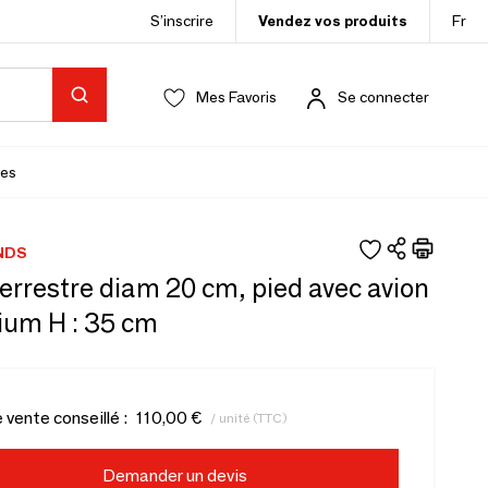
S’inscrire
Vendez vos produits
Fr
Mes Favoris
Se connecter
es
NDS
errestre diam 20 cm, pied avec avion
ium H : 35 cm
e vente conseillé :
110,00 €
/ unité (TTC)
Demander un devis