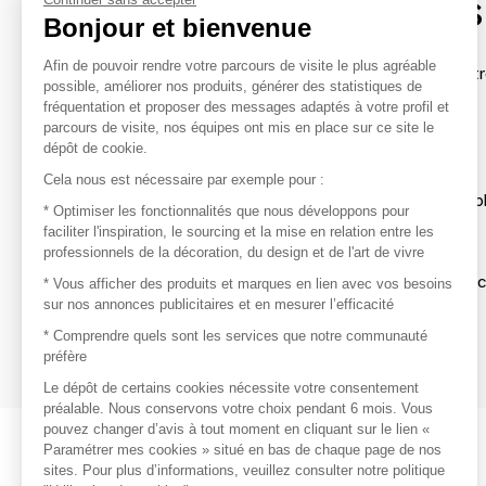
contacter les marques
Bonjour et bienvenue
Afin de pouvoir rendre votre parcours de visite le plus agréable
Afin de profiter au mieux de l'expérience MOM et de rentr
possible, améliorer nos produits, générer des statistiques de
avec vos marques préférées, créez-vous un compte.
fréquentation et proposer des messages adaptés à votre profil et
parcours de visite, nos équipes ont mis en place sur ce site le
dépôt de cookie.
Découvrir
Cela nous est nécessaire par exemple pour :
Les produits de milliers de fournisseurs à exp
* Optimiser les fonctionnalités que nous développons pour
faciliter l'inspiration, le sourcing et la mise en relation entre les
professionnels de la décoration, du design et de l'art de vivre
S'inspirer
Inspiration et sélections de produits tendan
* Vous afficher des produits et marques en lien avec vos besoins
sur nos annonces publicitaires et en mesurer l’efficacité
Contacter
* Comprendre quels sont les services que notre communauté
préfère
Prises de contact rapides et simplifiées
Le dépôt de certains cookies nécessite votre consentement
préalable. Nous conservons votre choix pendant 6 mois. Vous
pouvez changer d’avis à tout moment en cliquant sur le lien «
Paramétrer mes cookies » situé en bas de chaque page de nos
sites. Pour plus d’informations, veuillez consulter notre politique