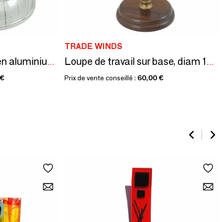
TRADE WINDS
Avion sur demi globe en aluminium - dim. 35x25xh.28 cm
Loupe de travail sur base, diam 10 cm
 €
Prix de vente conseillé :
60,00 €