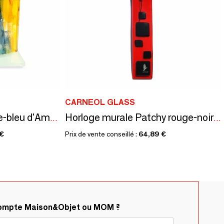
CARNEOL GLASS
Horloge de table jaune-bleu d'Amazon au format 12x14 cm
Horloge murale Patchy rouge-noir 6x41 cm
 €
Prix de vente conseillé :
64,89 €
compte Maison&Objet ou MOM ?