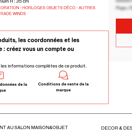
00000 V
nium H : 35 cm
CORATION
HORLOGES
OBJETS DÉCO
AUTRES
Pays / 
TRADE WINDS
oduits, les coordonnées et les
e : créez vous un compte ou
 les informations complètes de ce produit.
Conditions de vente de la
données de la
marque
que
NT AU SALON MAISON&OBJET
DECOR & DE