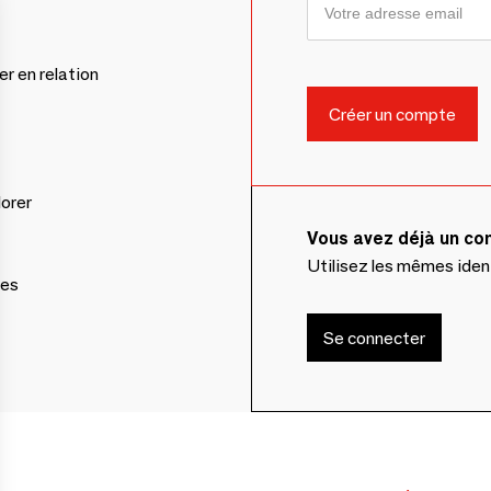
er en relation
lorer
Vous avez déjà un c
Utilisez les mêmes ide
ces
Se connecter