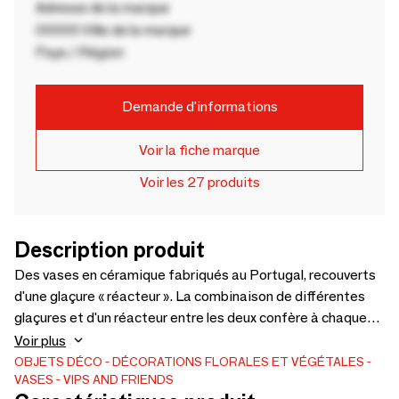
Adresse de la marque
00000 Ville de la marque
Pays / Région
Demande d'informations
Voir la fiche marque
Voir les 27 produits
Description produit
Des vases en céramique fabriqués au Portugal, recouverts
d'une glaçure « réacteur ». La combinaison de différentes
glaçures et d'un réacteur entre les deux confère à chaque
vase un aspect et un toucher uniques. L'intérieur est vitré et
Voir plus
donc résistant à l'eau
OBJETS DÉCO
DÉCORATIONS FLORALES ET VÉGÉTALES
VASES
VIPS AND FRIENDS