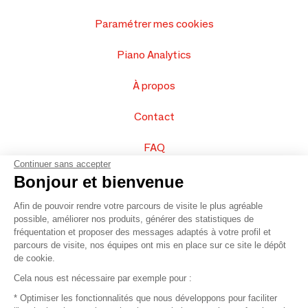
Paramétrer mes cookies
Piano Analytics
À propos
Contact
FAQ
Continuer sans accepter
Vendez vos produits
Bonjour et bienvenue
Afin de pouvoir rendre votre parcours de visite le plus agréable
Plan du site
possible, améliorer nos produits, générer des statistiques de
fréquentation et proposer des messages adaptés à votre profil et
parcours de visite, nos équipes ont mis en place sur ce site le dépôt
de cookie.
© 2016 –
Organisation SAFI
Cela nous est nécessaire par exemple pour :
* Optimiser les fonctionnalités que nous développons pour faciliter
Recrutement