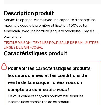
Description produit
Serviette éponge Miami avec une capacité d'absorption
maximale depuis la première utilisation, 100% coton
américain, avec une bordure jacquard précieuse. Cogal's
MADE IN ITALY, serviette éponge douce, 600 gr/mq,
Voir plus
disponible en 40 couleurs.
TEXTILE MAISON
TEXTILES POUR SALLE DE BAIN
AUTRES
LINGES DE BAIN
COGAL
Caractéristiques produit
Pour voir les caractéristiques produits,
les coordonnées et les conditions de
vente de la marque : créez vous un
compte ou connectez-vous !
En vous connectant, vous pourrez visualiser les
informations complètes de ce produit.