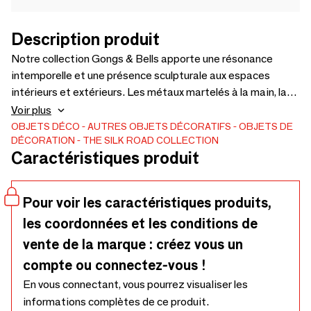
Description produit
Notre collection Gongs & Bells apporte une résonance
intemporelle et une présence sculpturale aux espaces
intérieurs et extérieurs. Les métaux martelés à la main, la
patine naturelle et les textures patinées par les
Voir plus
intempéries évoquent des traditions séculaires du
OBJETS DÉCO
AUTRES OBJETS DÉCORATIFS
OBJETS DE
DÉCORATION
THE SILK ROAD COLLECTION
Myanmar au Vietnam. Les designers et les détaillants
Caractéristiques produit
apprécient ces pièces pour leur profondeur, leur caractère
et leur histoire. Disponibles en différentes tailles, ils
peuvent servir de décorations, d'objets muraux ou d'objets
Pour voir les caractéristiques produits,
d'art, provenant directement de la Route de la soie.
les coordonnées et les conditions de
vente de la marque : créez vous un
compte ou connectez-vous !
En vous connectant, vous pourrez visualiser les
informations complètes de ce produit.