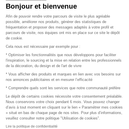
Vendez vos produits
Bonjour et bienvenue
Afin de pouvoir rendre votre parcours de visite le plus agréable
Plan du site
possible, améliorer nos produits, générer des statistiques de
fréquentation et proposer des messages adaptés à votre profil et
parcours de visite, nos équipes ont mis en place sur ce site le dépôt
de cookie.
© 2016 –
Organisation SAFI
Cela nous est nécessaire par exemple pour :
* Optimiser les fonctionnalités que nous développons pour faciliter
Recrutement
l'inspiration, le sourcing et la mise en relation entre les professionnels
de la décoration, du design et de l'art de vivre
Presse
* Vous afficher des produits et marques en lien avec vos besoins sur
nos annonces publicitaires et en mesurer l’efficacité
Devenir partenaire
* Comprendre quels sont les services que notre communauté préfère
Le dépôt de certains cookies nécessite votre consentement préalable.
Mentions légales
Nous conservons votre choix pendant 6 mois. Vous pouvez changer
d’avis à tout moment en cliquant sur le lien « Paramétrer mes cookies
Conditions commerciales
» situé en bas de chaque page de nos sites. Pour plus d’informations,
veuillez consulter notre politique "Utilisation de cookies".
Retours et remboursements
Lire la politique de confidentialité