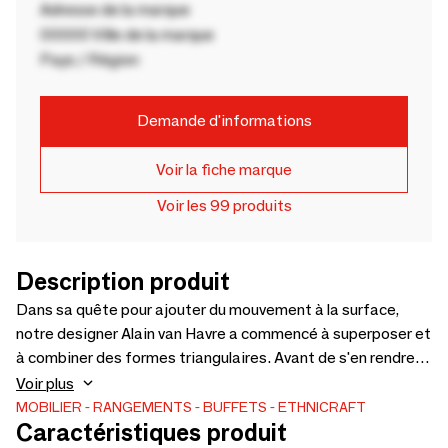
Adresse de la marque
00000 Ville de la marque
Pays / Région
Demande d'informations
Voir la fiche marque
Voir les 99 produits
Description produit
Dans sa quête pour ajouter du mouvement à la surface,
notre designer Alain van Havre a commencé à superposer et
à combiner des formes triangulaires. Avant de s'en rendre
compte, il avait créé une composition intéressante en teck.
Voir plus
Nous avons fini par brosser la surface pour mettre en valeur
MOBILIER
RANGEMENTS
BUFFETS
ETHNICRAFT
Caractéristiques produit
le grain et accentuer encore la sensation de mouvement.