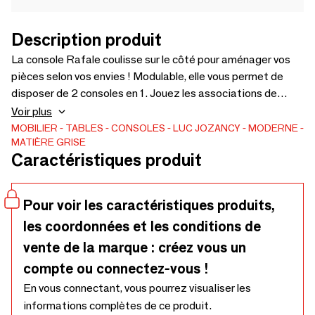
Description produit
La console Rafale coulisse sur le côté pour aménager vos
pièces selon vos envies ! Modulable, elle vous permet de
disposer de 2 consoles en 1. Jouez les associations de
couleur entre le plateau supérieur et inférieur pour
Voir plus
composer votre console unique ! Version en intérieur
MOBILIER
TABLES
CONSOLES
LUC JOZANCY
MODERNE
MATIÈRE GRISE
exclusivement. 40 coloris disponibles. Fabriqué en France
Caractéristiques produit
Pour voir les caractéristiques produits,
les coordonnées et les conditions de
vente de la marque : créez vous un
compte ou connectez-vous !
En vous connectant, vous pourrez visualiser les
informations complètes de ce produit.