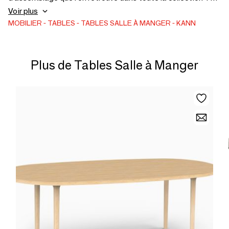
en forme de T et en aluminium qui permet de démonter
Voir plus
facilement les meubles de la collection.
MOBILIER
TABLES
TABLES SALLE À MANGER
KANN
Plus de Tables Salle à Manger