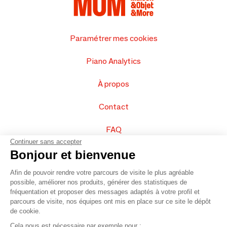
Paramétrer mes cookies
Piano Analytics
À propos
Contact
FAQ
Continuer sans accepter
Vendez vos produits
Bonjour et bienvenue
Afin de pouvoir rendre votre parcours de visite le plus agréable
Plan du site
possible, améliorer nos produits, générer des statistiques de
fréquentation et proposer des messages adaptés à votre profil et
parcours de visite, nos équipes ont mis en place sur ce site le dépôt
de cookie.
© 2016 –
Organisation SAFI
Cela nous est nécessaire par exemple pour :