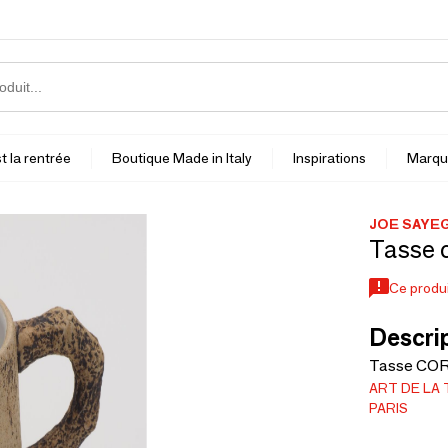
t la rentrée
Boutique Made in Italy
Inspirations
Marqu
JOE SAYEG
Tasse 
Ce produi
Descrip
Tasse COR
ART DE LA
PARIS