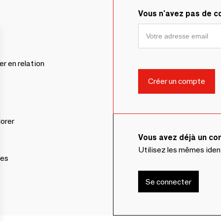
Vous n'avez pas de 
er en relation
lorer
Vous avez déjà un c
Utilisez les mêmes ide
ces
Se connecter