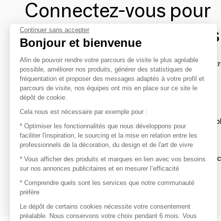
Connectez-vous pour
contacter les marques
Continuer sans accepter
Bonjour et bienvenue
Afin de pouvoir rendre votre parcours de visite le plus agréable
Afin de profiter au mieux de l'expérience MOM et de rentr
possible, améliorer nos produits, générer des statistiques de
avec vos marques préférées, créez-vous un compte.
fréquentation et proposer des messages adaptés à votre profil et
parcours de visite, nos équipes ont mis en place sur ce site le
dépôt de cookie.
Découvrir
Cela nous est nécessaire par exemple pour :
Les produits de milliers de fournisseurs à exp
* Optimiser les fonctionnalités que nous développons pour
faciliter l'inspiration, le sourcing et la mise en relation entre les
professionnels de la décoration, du design et de l'art de vivre
S'inspirer
Inspiration et sélections de produits tendan
* Vous afficher des produits et marques en lien avec vos besoins
sur nos annonces publicitaires et en mesurer l’efficacité
Contacter
* Comprendre quels sont les services que notre communauté
préfère
Prises de contact rapides et simplifiées
Le dépôt de certains cookies nécessite votre consentement
préalable. Nous conservons votre choix pendant 6 mois. Vous