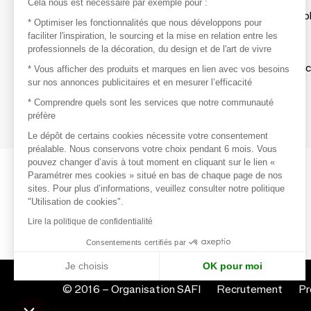
Cela nous est nécessaire par exemple pour :
Les produits de milliers de fournisseurs à exp
* Optimiser les fonctionnalités que nous développons pour
faciliter l'inspiration, le sourcing et la mise en relation entre les
professionnels de la décoration, du design et de l'art de vivre
S'inspirer
Inspiration et sélections de produits tendan
* Vous afficher des produits et marques en lien avec vos besoins
sur nos annonces publicitaires et en mesurer l’efficacité
Contacter
* Comprendre quels sont les services que notre communauté
préfère
Prises de contact rapides et simplifiées
Le dépôt de certains cookies nécessite votre consentement
préalable. Nous conservons votre choix pendant 6 mois. Vous
pouvez changer d’avis à tout moment en cliquant sur le lien «
Paramétrer mes cookies » situé en bas de chaque page de nos
sites. Pour plus d’informations, veuillez consulter notre politique
"Utilisation de cookies".
Lire la politique de confidentialité
Consentements certifiés par
Je choisis
OK pour moi
© 2016 –
Organisation SAFI
Recrutement
Pr
Axeptio consent
Plateforme de Gestion du Consentement : Personnalisez vo