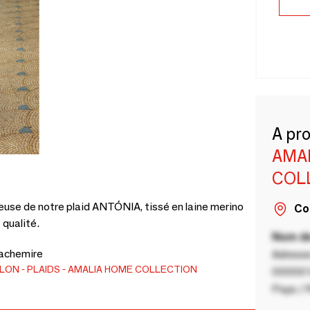
A pr
AMA
COL
use de notre plaid ANTÓNIA, tissé en laine merino
Co
 qualité.
Nom de
 cachemire
Adresse
ALON
PLAIDS
AMALIA HOME COLLECTION
00000 V
Pays / 