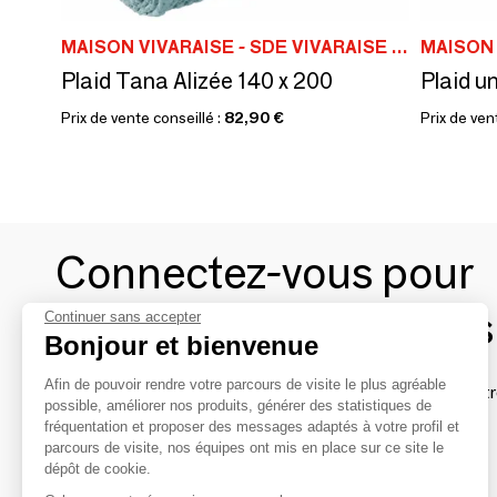
MAISON VIVARAISE - SDE VIVARAISE WINKLER
Plaid Tana Alizée 140 x 200
Plaid u
Prix de vente conseillé :
82,90 €
Prix de ven
Connectez-vous pour
contacter les marques
Continuer sans accepter
Bonjour et bienvenue
Afin de pouvoir rendre votre parcours de visite le plus agréable
Afin de profiter au mieux de l'expérience MOM et de rentr
possible, améliorer nos produits, générer des statistiques de
avec vos marques préférées, créez-vous un compte.
fréquentation et proposer des messages adaptés à votre profil et
parcours de visite, nos équipes ont mis en place sur ce site le
dépôt de cookie.
Découvrir