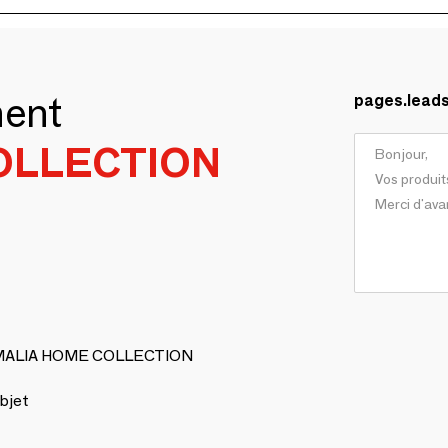
ment
pages.lead
OLLECTION
e AMALIA HOME COLLECTION
bjet