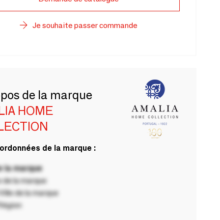
Je souhaite passer commande
opos de la marque
LIA HOME
LECTION
ordonnées de la marque :
 la marque
 de la marque
ille de la marque
Région