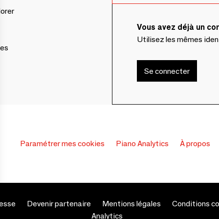
lorer
Vous avez déjà un c
Utilisez les mêmes ide
ces
Se connecter
Paramétrer mes cookies
Piano Analytics
À propos
esse
Devenir partenaire
Mentions légales
Conditions c
s Options
Analytics