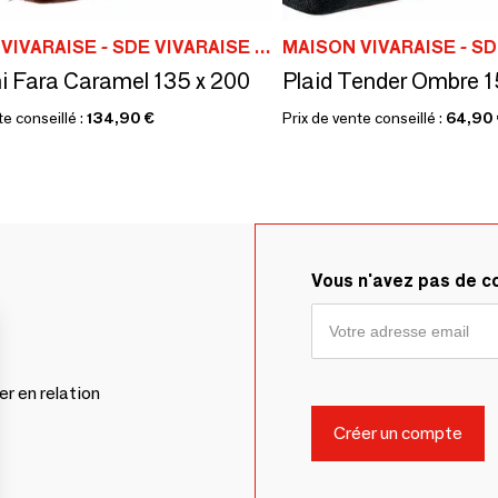
MAISON VIVARAISE - SDE VIVARAISE WINKLER
ni Fara Caramel 135 x 200
Plaid Tender Ombre 1
te conseillé :
134,90 €
Prix de vente conseillé :
64,90
Vous n'avez pas de 
er en relation