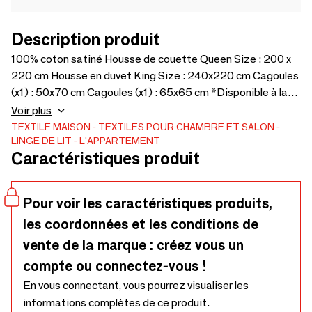
Description produit
100% coton satiné Housse de couette Queen Size : 200 x
220 cm Housse en duvet King Size : 240x220 cm Cagoules
(x1) : 50x70 cm Cagoules (x1) : 65x65 cm *Disponible à la
commande comme un ensemble. Parure de lit comprenant
Voir plus
une housse en duvet, un drap plat, 2 pièces de couvre-lits et
TEXTILE MAISON
TEXTILES POUR CHAMBRE ET SALON
LINGE DE LIT
L'APPARTEMENT
2 pièces de taies d'oreiller. *Disponible à combiner avec
Caractéristiques produit
des taies d'oreiller en percale et un drap plat en couleur
blanche.
Pour voir les caractéristiques produits,
les coordonnées et les conditions de
vente de la marque : créez vous un
compte ou connectez-vous !
En vous connectant, vous pourrez visualiser les
informations complètes de ce produit.