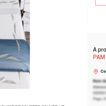
A pr
PAM 
Co
Nom de
Adresse
00000 V
Pays / 