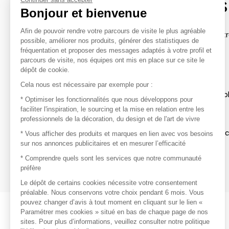
contacter les marques
Bonjour et bienvenue
Afin de pouvoir rendre votre parcours de visite le plus agréable
Afin de profiter au mieux de l'expérience MOM et de rentr
possible, améliorer nos produits, générer des statistiques de
avec vos marques préférées, créez-vous un compte.
fréquentation et proposer des messages adaptés à votre profil et
parcours de visite, nos équipes ont mis en place sur ce site le
dépôt de cookie.
Découvrir
Cela nous est nécessaire par exemple pour :
Les produits de milliers de fournisseurs à exp
* Optimiser les fonctionnalités que nous développons pour
faciliter l'inspiration, le sourcing et la mise en relation entre les
professionnels de la décoration, du design et de l'art de vivre
S'inspirer
Inspiration et sélections de produits tendan
* Vous afficher des produits et marques en lien avec vos besoins
sur nos annonces publicitaires et en mesurer l’efficacité
Contacter
* Comprendre quels sont les services que notre communauté
préfère
Prises de contact rapides et simplifiées
Le dépôt de certains cookies nécessite votre consentement
préalable. Nous conservons votre choix pendant 6 mois. Vous
pouvez changer d’avis à tout moment en cliquant sur le lien «
Paramétrer mes cookies » situé en bas de chaque page de nos
sites. Pour plus d’informations, veuillez consulter notre politique