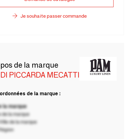
Je souhaite passer commande
opos de la marque
DI PICCARDA MECATTI
ordonnées de la marque :
 la marque
 de la marque
ille de la marque
Région