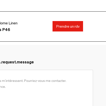
ome Linen
Prendre un rdv
ds P46
s.request.message