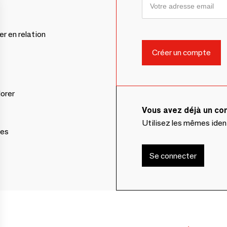
er en relation
lorer
Vous avez déjà un c
Utilisez les mêmes ide
ces
Se connecter