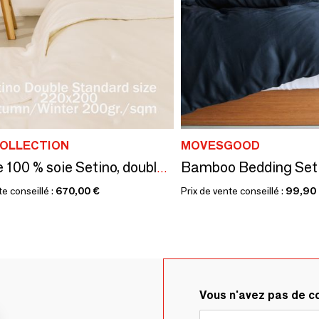
COLLECTION
MOVESGOOD
Bamboo Bedding Set
Couette 100 % soie Setino, double/debout, 220 x 200, automne/hiver, 20
te conseillé :
670,00 €
Prix de vente conseillé :
99,90
Vous n'avez pas de 