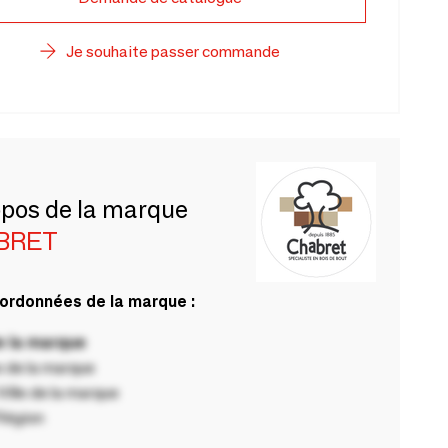
Je souhaite passer commande
opos de la marque
BRET
ordonnées de la marque :
 la marque
 de la marque
ille de la marque
Région