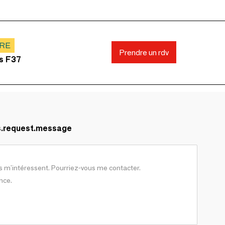
ARE
Prendre un rdv
ds F37
s.request.message