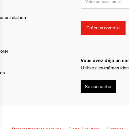
er en relation
lorer
Vous avez déjà un c
Utilisez les mêmes ide
ces
Se connecter