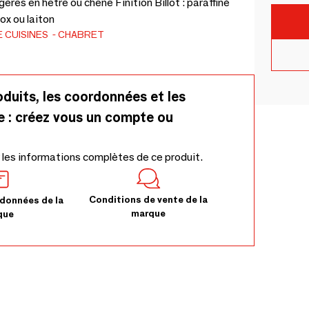
ères en hêtre ou chêne Finition Billot : paraffiné
ox ou laiton
 CUISINES
CHABRET
oduits, les coordonnées et les
e : créez vous un compte ou
 les informations complètes de ce produit.
Conditions de vente de la
données de la
marque
que