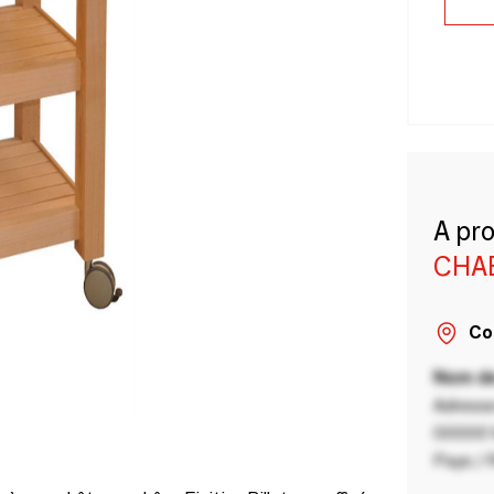
A pr
CHA
Co
Nom de
Adresse
00000 V
Pays / 