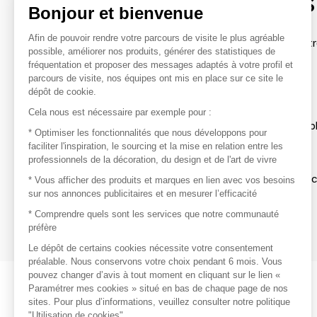
contacter les marques
Bonjour et bienvenue
Afin de pouvoir rendre votre parcours de visite le plus agréable
Afin de profiter au mieux de l'expérience MOM et de rentr
possible, améliorer nos produits, générer des statistiques de
avec vos marques préférées, créez-vous un compte.
fréquentation et proposer des messages adaptés à votre profil et
parcours de visite, nos équipes ont mis en place sur ce site le
dépôt de cookie.
Découvrir
Cela nous est nécessaire par exemple pour :
Les produits de milliers de fournisseurs à exp
* Optimiser les fonctionnalités que nous développons pour
faciliter l'inspiration, le sourcing et la mise en relation entre les
professionnels de la décoration, du design et de l'art de vivre
S'inspirer
Inspiration et sélections de produits tendan
* Vous afficher des produits et marques en lien avec vos besoins
sur nos annonces publicitaires et en mesurer l’efficacité
Contacter
* Comprendre quels sont les services que notre communauté
préfère
Prises de contact rapides et simplifiées
Le dépôt de certains cookies nécessite votre consentement
préalable. Nous conservons votre choix pendant 6 mois. Vous
pouvez changer d’avis à tout moment en cliquant sur le lien «
Paramétrer mes cookies » situé en bas de chaque page de nos
sites. Pour plus d’informations, veuillez consulter notre politique
"Utilisation de cookies".