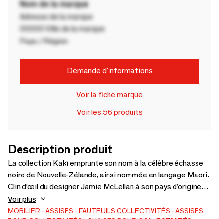
Nom de la marque
Adresse de la marque
00000 Ville de la marque
Pays / Région
Demande d'informations
Voir la fiche marque
Voir les 56 produits
Description produit
La collection Kakī emprunte son nom à la célèbre échasse
noire de Nouvelle-Zélande, ainsi nommée en langage Maori.
Clin d’œil du designer Jamie McLellan à son pays d’origine
qui rend aussi hommage à cette espèce endémique en voie
Voir plus
de disparition.Tout comme leur homonyme à plumes, les
MOBILIER
ASSISES
FAUTEUILS
COLLECTIVITÉS
ASSISES