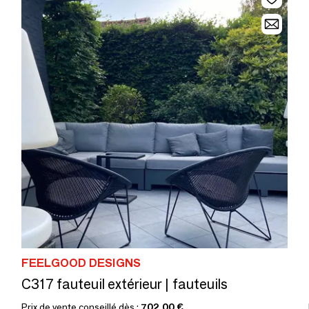
FEELGOOD DESIGNS
C317 fauteuil extérieur | fauteuils
Prix de vente conseillé dès :
702,00 €