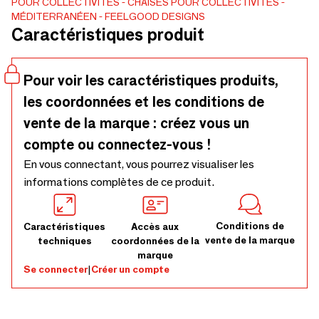
POUR COLLECTIVITÉS
CHAISES POUR COLLECTIVITÉS
sièges de la collection Kakī se distinguent par la fine
MÉDITERRANÉEN
FEELGOOD DESIGNS
silhouette de leur piétement réalisé en acier thermolaqué.
Caractéristiques produit
Dessiné en porte-à-faux, il apporte une touche d’originalité
à l’assise en rotin tissée par des mains expertes.
Pour voir les caractéristiques produits,
les coordonnées et les conditions de
vente de la marque : créez vous un
compte ou connectez-vous !
En vous connectant, vous pourrez visualiser les
informations complètes de ce produit.
Conditions de
Caractéristiques
Accès aux
vente de la marque
techniques
coordonnées de la
marque
Se connecter
|
Créer un compte