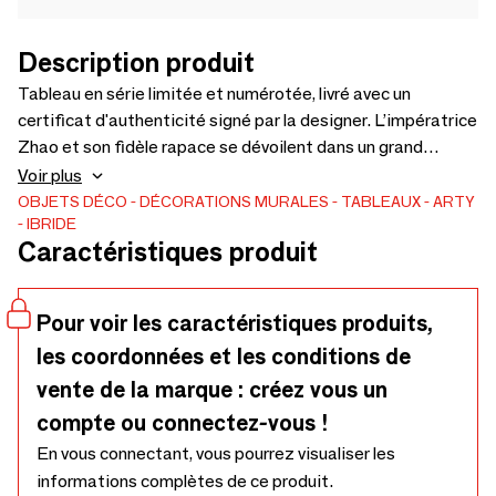
Description produit
Tableau en série limitée et numérotée, livré avec un
certificat d'authenticité signé par la designer. L’impératrice
Zhao et son fidèle rapace se dévoilent dans un grand
format et s’accordent une place de choix dans Collector. Le
Voir plus
duo complice dans l’art ancestral de la fauconnerie
OBJETS DÉCO
DÉCORATIONS MURALES
TABLEAUX
ARTY
IBRIDE
enchevêtre les rôles et sème la confusion entre proie et
Caractéristiques produit
prédateur. Design Rachel & Benoît Convers - Matériau:
Cadre en stratifié massif et impression sur papier
compressé - Fabriqué en France.
Pour voir les caractéristiques produits,
les coordonnées et les conditions de
vente de la marque : créez vous un
compte ou connectez-vous !
En vous connectant, vous pourrez visualiser les
informations complètes de ce produit.