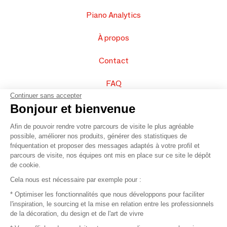
Piano Analytics
À propos
Contact
FAQ
Continuer sans accepter
Vendez vos produits
Bonjour et bienvenue
Afin de pouvoir rendre votre parcours de visite le plus agréable
Plan du site
possible, améliorer nos produits, générer des statistiques de
fréquentation et proposer des messages adaptés à votre profil et
parcours de visite, nos équipes ont mis en place sur ce site le dépôt
de cookie.
© 2016 –
Organisation SAFI
Cela nous est nécessaire par exemple pour :
* Optimiser les fonctionnalités que nous développons pour faciliter
Recrutement
l'inspiration, le sourcing et la mise en relation entre les professionnels
de la décoration, du design et de l'art de vivre
Presse