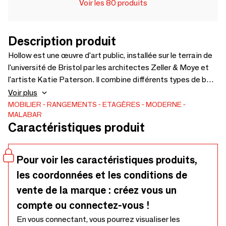
Voir les 80 produits
Description produit
Hollow est une œuvre d'art public, installée sur le terrain de
l'université de Bristol par les architectes Zeller & Moye et
l'artiste Katie Paterson. Il combine différents types de bois
provenant de plus de 10 000 espèces d'arbres. Inspiré par
Voir plus
une structure aussi superbe, Malabar a conçu une pièce
MOBILIER
RANGEMENTS
ETAGÈRES
MODERNE
MALABAR
emblématique, le Hollow Cabinet. Cette armoire de luxe est
Caractéristiques produit
dotée de matériaux haut de gamme tels que du marbre onyx
vert clair, du cuir naturel et du placage en bois blanc en
forme d'œil d'oiseau mélangé à une structure en laiton poli.
Pour voir les caractéristiques produits,
les coordonnées et les conditions de
vente de la marque : créez vous un
compte ou connectez-vous !
En vous connectant, vous pourrez visualiser les