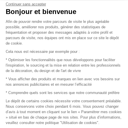
Continuer sans accepter
Vendez vos produits
Bonjour et bienvenue
Afin de pouvoir rendre votre parcours de visite le plus agréable
Plan du site
possible, améliorer nos produits, générer des statistiques de
fréquentation et proposer des messages adaptés à votre profil et
parcours de visite, nos équipes ont mis en place sur ce site le dépôt
de cookie.
© 2016 –
Organisation SAFI
Cela nous est nécessaire par exemple pour :
* Optimiser les fonctionnalités que nous développons pour faciliter
Recrutement
l'inspiration, le sourcing et la mise en relation entre les professionnels
de la décoration, du design et de l'art de vivre
Presse
* Vous afficher des produits et marques en lien avec vos besoins sur
nos annonces publicitaires et en mesurer l’efficacité
Devenir partenaire
* Comprendre quels sont les services que notre communauté préfère
Le dépôt de certains cookies nécessite votre consentement préalable.
Mentions légales
Nous conservons votre choix pendant 6 mois. Vous pouvez changer
d’avis à tout moment en cliquant sur le lien « Paramétrer mes cookies
Conditions commerciales
» situé en bas de chaque page de nos sites. Pour plus d’informations,
veuillez consulter notre politique "Utilisation de cookies".
Retours et remboursements