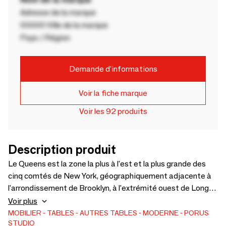
Adresse de la marque
00000 Ville de la marque
Pays / Région
Demande d'informations
Voir la fiche marque
Voir les 92 produits
Description produit
Le Queens est la zone la plus à l'est et la plus grande des
cinq comtés de New York, géographiquement adjacente à
l'arrondissement de Brooklyn, à l'extrémité ouest de Long
Island. Ce comté est l'une des zones urbaines les plus
Voir plus
diversifiées du monde sur le plan ethnique. Les designers de
MOBILIER
TABLES
AUTRES TABLES
MODERNE
PORUS
STUDIO
Porus Studio ont transformé les objets en objets de vie de