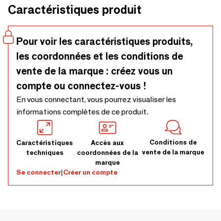
Caractéristiques produit
luxe. Cette table de bar contemporaine est structurée en
bois et dotée d'un plateau en marbre Rosso Levanto qui
met en valeur son design contemporain sophistiqué. Quel
Pour voir les caractéristiques produits,
que soit le style que vous préférez, nous sommes sûrs que la
les coordonnées et les conditions de
table de bar Queens répo
vente de la marque : créez vous un
compte ou connectez-vous !
En vous connectant, vous pourrez visualiser les
informations complètes de ce produit.
Conditions de
Caractéristiques
Accès aux
vente de la marque
techniques
coordonnées de la
marque
Se connecter
|
Créer un compte