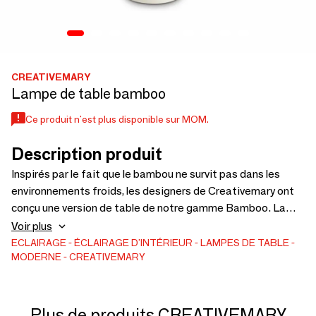
CREATIVEMARY
Lampe de table bamboo
Ce produit n'est plus disponible sur MOM.
Description produit
Inspirés par le fait que le bambou ne survit pas dans les
environnements froids, les designers de Creativemary ont
conçu une version de table de notre gamme Bamboo. La
lampe de table contemporaine Bamboo comprend trois
Voir plus
tubes de verre transparent de différentes tailles, soutenus
ECLAIRAGE
ÉCLAIRAGE D'INTÉRIEUR
LAMPES DE TABLE
MODERNE
CREATIVEMARY
par une base en laiton et une base en aluminium laqué.
Cette lampe de table moderne a été conçue pour être
installée dans des espaces de vie chaleureux et agréables,
durable pour être utilisée comme lampe de lecture de
Plus de produits CREATIVEMARY