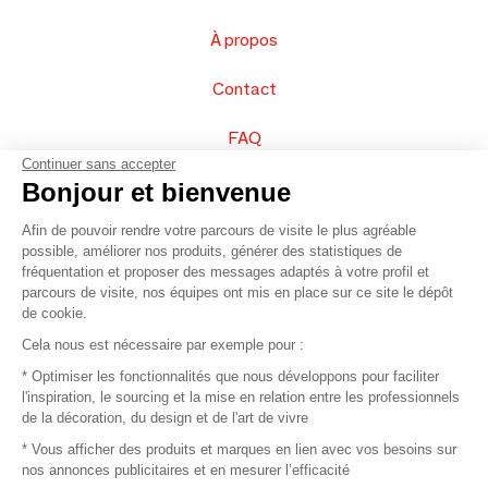
À propos
Contact
FAQ
Continuer sans accepter
Vendez vos produits
Bonjour et bienvenue
Afin de pouvoir rendre votre parcours de visite le plus agréable
Plan du site
possible, améliorer nos produits, générer des statistiques de
fréquentation et proposer des messages adaptés à votre profil et
parcours de visite, nos équipes ont mis en place sur ce site le dépôt
de cookie.
© 2016 –
Organisation SAFI
Cela nous est nécessaire par exemple pour :
* Optimiser les fonctionnalités que nous développons pour faciliter
Recrutement
l'inspiration, le sourcing et la mise en relation entre les professionnels
de la décoration, du design et de l'art de vivre
Presse
* Vous afficher des produits et marques en lien avec vos besoins sur
nos annonces publicitaires et en mesurer l’efficacité
Devenir partenaire