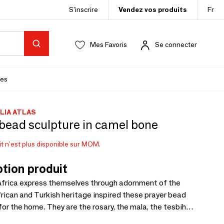
S’inscrire
Vendez vos produits
Fr
Mes Favoris
Se connecter
es
LIA ATLAS
bead sculpture in camel bone
t n'est plus disponible sur MOM.
tion produit
Africa express themselves through adornment of the
rican and Turkish heritage inspired these prayer bead
are the rosary, the mala, the tesbih
i ‘worry bead’, our common talisman. Place it where you