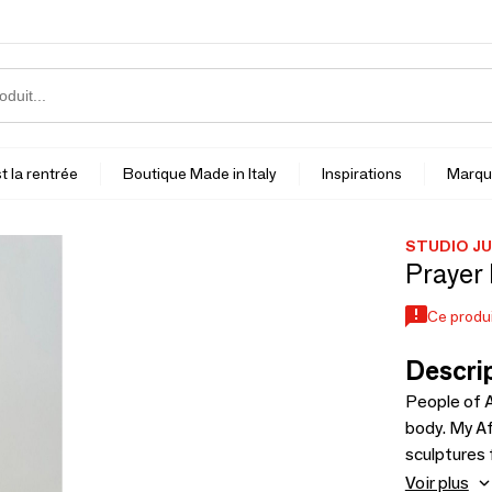
t la rentrée
Boutique Made in Italy
Inspirations
Marqu
STUDIO JU
Prayer 
Ce produi
Descrip
People of 
body. My Af
sculptures for the home. They 
and kombolo
Voir plus