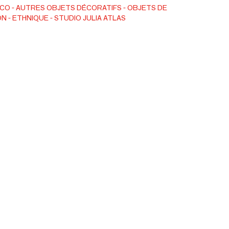
, for its energy to permeate. A rich ornament of beauty and
ÉCO
AUTRES OBJETS DÉCORATIFS
OBJETS DE
ON
ETHNIQUE
STUDIO JULIA ATLAS