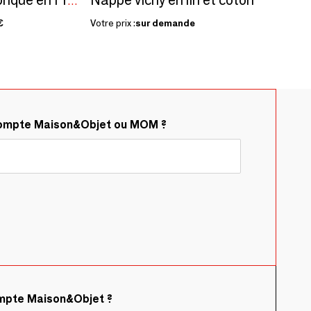
Kit à semer "2 CV" Fabriqué en France
€
Votre prix :
sur demande
compte Maison&Objet ou MOM ?
ompte Maison&Objet ?