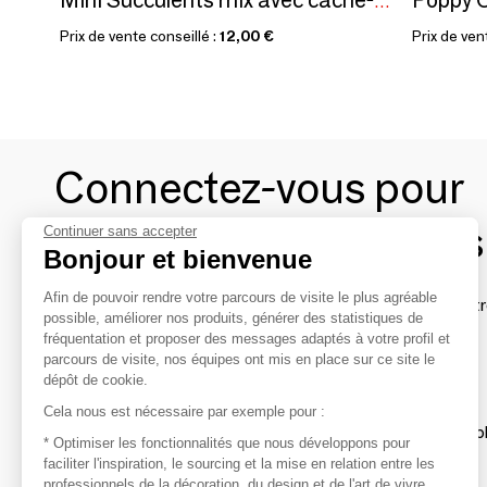
Mini Succulents mix avec cache-pot Seventies - assortiment 4 couleurs - small
Prix de vente conseillé :
12,00 €
Prix de ven
Connectez-vous pour
contacter les marques
Continuer sans accepter
Bonjour et bienvenue
Afin de pouvoir rendre votre parcours de visite le plus agréable
Afin de profiter au mieux de l'expérience MOM et de rentr
possible, améliorer nos produits, générer des statistiques de
avec vos marques préférées, créez-vous un compte.
fréquentation et proposer des messages adaptés à votre profil et
parcours de visite, nos équipes ont mis en place sur ce site le
dépôt de cookie.
Découvrir
Cela nous est nécessaire par exemple pour :
Les produits de milliers de fournisseurs à exp
* Optimiser les fonctionnalités que nous développons pour
faciliter l'inspiration, le sourcing et la mise en relation entre les
professionnels de la décoration, du design et de l'art de vivre
S'inspirer