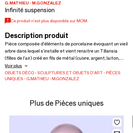
G.MATHIEU - M.GONZALEZ
Infinité suspension
Ce produit n'est plus disponible sur MOM.
Description produit
Pièce composée d'éléments de porcelaine évoquant un vieil
arbre dans lequel s'installe et vient renaitre un Tillansia
(filles de l'air) créé en fils de métal (cuivre, argent, laiton,
inox) et petits bourgeons de porcelaine. Une allégorie de la
Voir plus
force et de la légèreté de la nature. Des ensembles en
OBJETS DÉCO
SCULPTURES ET OBJETS D'ART
PIÈCES
UNIQUES
G.MATHIEU - M.GONZALEZ
suspension avec plusieurs diamètres ou longueurs sont
possibles
Plus de Pièces uniques