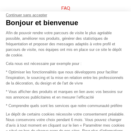
FAQ
Continuer sans accepter
Vendez vos produits
Bonjour et bienvenue
Afin de pouvoir rendre votre parcours de visite le plus agréable
Plan du site
possible, améliorer nos produits, générer des statistiques de
fréquentation et proposer des messages adaptés à votre profil et
parcours de visite, nos équipes ont mis en place sur ce site le dépôt
de cookie.
© 2016 –
Organisation SAFI
Cela nous est nécessaire par exemple pour :
* Optimiser les fonctionnalités que nous développons pour faciliter
Recrutement
l'inspiration, le sourcing et la mise en relation entre les professionnels
de la décoration, du design et de l'art de vivre
Presse
* Vous afficher des produits et marques en lien avec vos besoins sur
nos annonces publicitaires et en mesurer l’efficacité
Devenir partenaire
* Comprendre quels sont les services que notre communauté préfère
Le dépôt de certains cookies nécessite votre consentement préalable.
Mentions légales
Nous conservons votre choix pendant 6 mois. Vous pouvez changer
d’avis à tout moment en cliquant sur le lien « Paramétrer mes cookies
Conditions commerciales
» situé en bas de chaque page de nos sites. Pour plus d’informations,