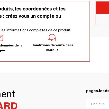
oduits, les coordonnées et les
e : créez vous un compte ou
 les informations complètes de ce produit.
Conditions de vente de la
données de la
marque
que
ment
pages.lead
ARD