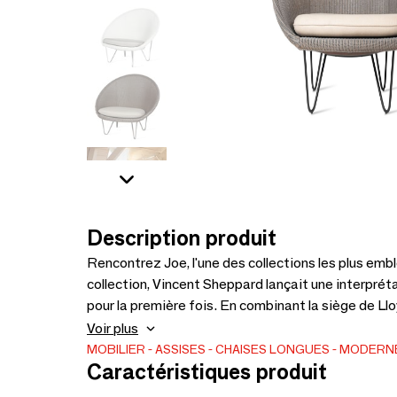
Description produit
Rencontrez Joe, l'une des collections les plus e
collection, Vincent Sheppard lançait une interpré
pour la première fois. En combinant la siège de L
design étonnamment léger est créé qui préserve l'a
Voir plus
contemporain. Le siège est disponible dans toute
MOBILIER
ASSISES
CHAISES LONGUES
MODERN
Caractéristiques produit
n'importe quelle couleur de RAL de votre choix.