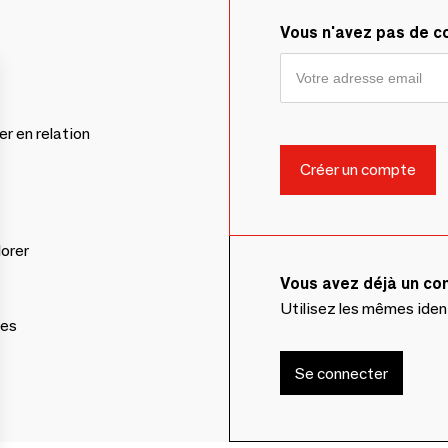
Vous n'avez pas de 
er en relation
lorer
Vous avez déjà un c
Utilisez les mêmes ide
ces
Se connecter