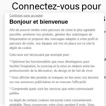
Connectez-vous pour
contacter les marques
Continuer sans accepter
Bonjour et bienvenue
Afin de pouvoir rendre votre parcours de visite le plus agréable
Afin de profiter au mieux de l'expérience MOM et de rentr
possible, améliorer nos produits, générer des statistiques de
avec vos marques préférées, créez-vous un compte.
fréquentation et proposer des messages adaptés à votre profil et
parcours de visite, nos équipes ont mis en place sur ce site le
dépôt de cookie.
Découvrir
Cela nous est nécessaire par exemple pour :
Les produits de milliers de fournisseurs à exp
* Optimiser les fonctionnalités que nous développons pour
faciliter l'inspiration, le sourcing et la mise en relation entre les
professionnels de la décoration, du design et de l'art de vivre
S'inspirer
Inspiration et sélections de produits tendan
* Vous afficher des produits et marques en lien avec vos besoins
sur nos annonces publicitaires et en mesurer l’efficacité
Contacter
* Comprendre quels sont les services que notre communauté
préfère
Prises de contact rapides et simplifiées
Le dépôt de certains cookies nécessite votre consentement
préalable. Nous conservons votre choix pendant 6 mois. Vous