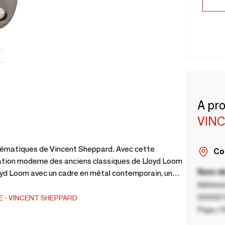
A pr
VIN
mblématiques de Vincent Sheppard. Avec cette
Co
tation moderne des anciens classiques de Lloyd Loom
Nom de
loyd Loom avec un cadre en métal contemporain, un
Adresse
spect raffiné du tissu Lloyd Loom, mais se sent très
s les couleurs Lloyd Loom de Vincent Sheppard ou
00000 V
E
VINCENT SHEPPARD
Pays / 