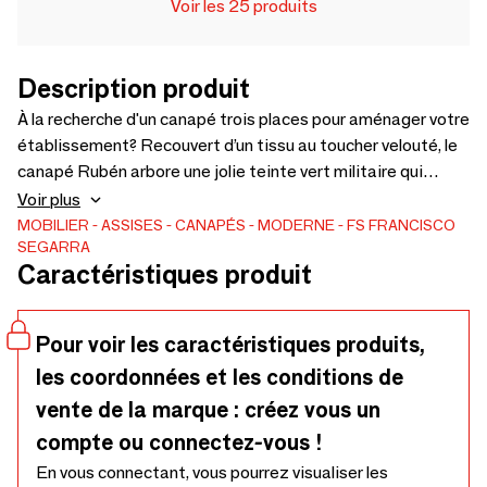
Voir les 25 produits
Description produit
À la recherche d'un canapé trois places pour aménager votre
établissement? Recouvert d’un tissu au toucher velouté, le
canapé Rubén arbore une jolie teinte vert militaire qui
apporte une touche de sophistication à n’importe quel
Voir plus
environnement. Cette assise est idéale pour donner une
MOBILIER
ASSISES
CANAPÉS
MODERNE
FS FRANCISCO
SEGARRA
touche décorative à tout type de projet déco sans pour
Caractéristiques produit
autant renoncer au confort. Disponible sur le site de vente
de meubles online Francisco Segarra.
Pour voir les caractéristiques produits,
les coordonnées et les conditions de
vente de la marque : créez vous un
compte ou connectez-vous !
En vous connectant, vous pourrez visualiser les