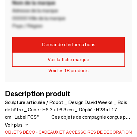
Nom de la marque
Adresse de la marque
00000 Ville de la marque
Pays / Région
Demande d'informations
Voir la fiche marque
Voir les 18 produits
Description produit
Sculpture articulée / Robot _ Design David Weeks _ Bois
de hêtre _ Cube : H6,3 x L6,3 cm _ Déplié : H23 x L17
cm_Label FCS*____Ces objets de compagnie conçus par
le designer new-yorkais David WEEKS sont fabriqués en
Voir plus
bois et constituant un fascinant alliage de tradition et de
OBJETS DÉCO
CADEAUX ET ACCESSOIRES DE DÉCORATION