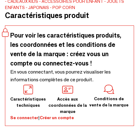
CADEAUX
KIDS
ACCESSOIRES POUR ENFANT
JOUETS
modernité. CUBEBOT est un objet articulé classique
ENFANTS
JAPONAIS
POP CORN
réinventé en bois et élastique. Inspirés des puzzles du
Caractéristiques produit
japonais SK, ils prennent vie et trouvent leur équilibre dans
la multitude de positions que permettent les articulations
en élastiques. Mais ils peuvent aussi se replier sur eux-
Pour voir les caractéristiques produits,
même.
les coordonnées et les conditions de
vente de la marque : créez vous un
compte ou connectez-vous !
En vous connectant, vous pourrez visualiser les
informations complètes de ce produit.
Conditions de
Caractéristiques
Accès aux
vente de la marque
techniques
coordonnées de la
marque
Se connecter
|
Créer un compte